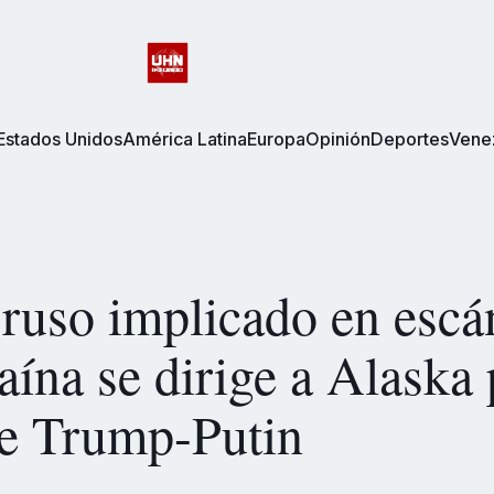
Estados Unidos
América Latina
Europa
Opinión
Deportes
Vene
ruso implicado en escá
aína se dirige a Alaska 
e Trump-Putin