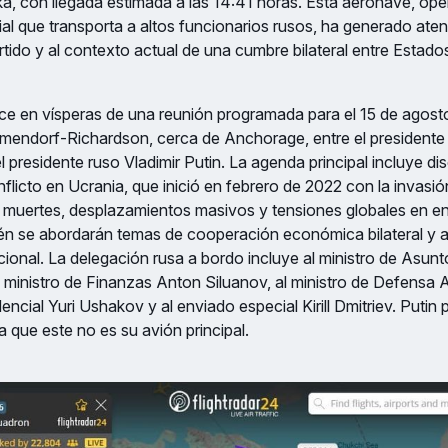
, con llegada estimada a las 14:41 horas. Esta aeronave, ope
l que transporta a altos funcionarios rusos, ha generado ate
ertido y al contexto actual de una cumbre bilateral entre Estado
ce en vísperas de una reunión programada para el 15 de agost
 Elmendorf-Richardson, cerca de Anchorage, entre el president
 presidente ruso Vladimir Putin. La agenda principal incluye di
nflicto en Ucrania, que inició en febrero de 2022 con la invasió
 muertes, desplazamientos masivos y tensiones globales en en
én se abordarán temas de cooperación económica bilateral y 
cional. La delegación rusa a bordo incluye al ministro de Asunt
 ministro de Finanzas Anton Siluanov, al ministro de Defensa 
dencial Yuri Ushakov y al enviado especial Kirill Dmitriev. Putin 
a que este no es su avión principal.