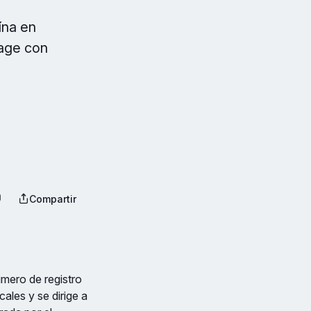
ína en
rage con
Compartir
úmero de registro
les y se dirige a