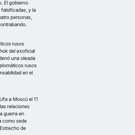
. El gobierno
alsificadas, y la
Cuatro personas,
contrabando.
ticos rusos
ok del exoficial
cadenó una oleada
iplomáticos rusos
nsabilidad en el
Ufa a Moscú el 11
las relaciones
a guerra en
ka como sede
l Estrecho de