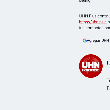
Bering.
UHN Plus continua
https://uhn.plus
o
tus contactos pa
Agregar UHN 
U
T
E