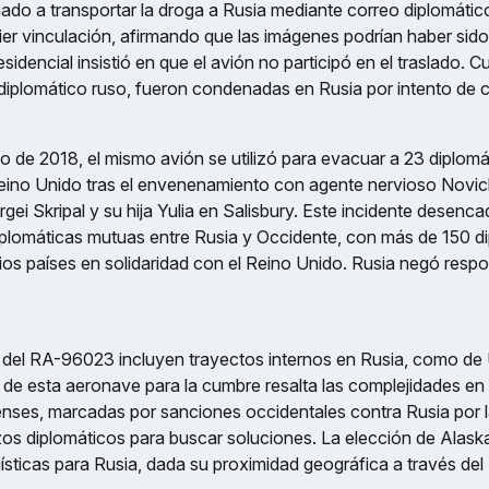
ado a transportar la droga a Rusia mediante correo diplomático
er vinculación, afirmando que las imágenes podrían haber sido f
sidencial insistió en que el avión no participó en el traslado. 
diplomático ruso, fueron condenadas en Rusia por intento de 
 de 2018, el mismo avión se utilizó para evacuar a 23 diplomá
eino Unido tras el envenenamiento con agente nervioso Novich
ergei Skripal y su hija Yulia en Salisbury. Este incidente desen
iplomáticas mutuas entre Rusia y Occidente, con más de 150 d
os países en solidaridad con el Reino Unido. Rusia negó respo
 del RA-96023 incluyen trayectos internos en Rusia, como de 
 de esta aeronave para la cumbre resalta las complejidades en 
nses, marcadas por sanciones occidentales contra Rusia por l
zos diplomáticos para buscar soluciones. La elección de Alas
logísticas para Rusia, dada su proximidad geográfica a través de