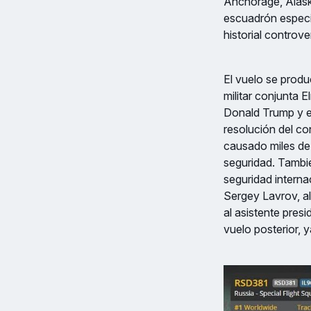
Anchorage, Alaska
escuadrón especia
historial controv
El vuelo se produ
militar conjunta
Donald Trump y el
resolución del co
causado miles de
seguridad. Tambi
seguridad interna
Sergey Lavrov, al
al asistente presi
vuelo posterior, y