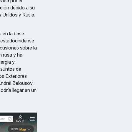
rada por el
nción debido a su
s Unidos y Rusia.
o en la base
e estadounidense
scusiones sobre la
n rusa y ha
ergía y
asuntos de
os Exteriores
Andrei Belousov,
podría llegar en un