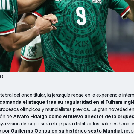
es
ebral del once titular, la jerarquía recae en la experiencia inte
comanda el ataque tras su regularidad en el Fulham ingl
procesos olímpicos y mundialistas previos. La gran novedad en
sión de
Álvaro Fidalgo como el nuevo director de la orques
uya visión de juego será el eje para distribuir los balones hacia e
o por
Guillermo Ochoa en su histórico sexto Mundial
, res