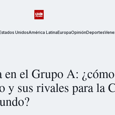
Estados Unidos
América Latina
Europa
Opinión
Deportes
Vene
a en el Grupo A: ¿cómo
 y sus rivales para la 
undo?