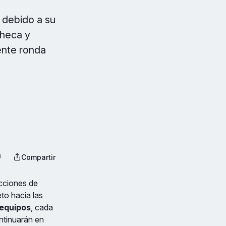
r debido a su
Checa y
ente ronda
Compartir
cciones de
to hacia las
equipos
, cada
ntinuarán en