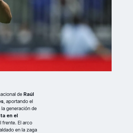
rnacional de
Raúl
és
, aportando el
 la generación de
ta en el
l frente. El arco
paldado en la zaga