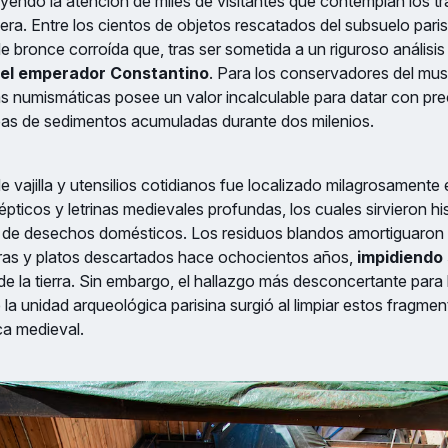
yendo la atención de miles de visitantes que contemplan los t
ra. Entre los cientos de objetos rescatados del subsuelo pari
 bronce corroída que, tras ser sometida a un riguroso análisis
 del emperador Constantino
. Para los conservadores del mus
as numismáticas posee un valor incalculable para datar con prec
apas de sedimentos acumuladas durante dos milenios.
 vajilla y utensilios cotidianos fue localizado milagrosamente e
pticos y letrinas medievales profundas, los cuales sirvieron h
de desechos domésticos. Los residuos blandos amortiguaron 
teras y platos descartados hace ochocientos años,
impidiendo
de la tierra. Sin embargo, el hallazgo más desconcertante para 
 la unidad arqueológica parisina surgió al limpiar estos fragme
a medieval.