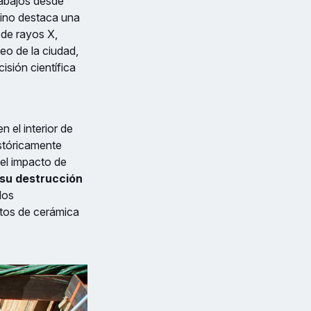
rabajos desde
sino destaca una
 de rayos X,
eo de la ciudad,
isión científica
n el interior de
istóricamente
el impacto de
 su destrucción
los
ntos de cerámica