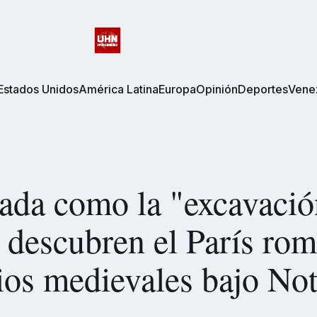
Estados Unidos
América Latina
Europa
Opinión
Deportes
Vene
ada como la "excavació
, descubren el París ro
ios medievales bajo Not