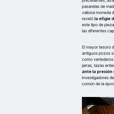
precedentes, atra
pasarelas de made
valiosa moneda de
reveló
la efigie
este tipo de piez
las diferentes c
El mayor tesoro de
antiguos pozos sé
como vertederos 
jarras, tazas en
ante la presión
investigadores de
común de la époc