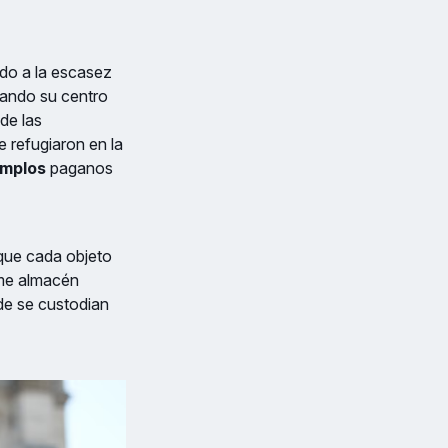
ido a la escasez
cuando su centro
de las
e refugiaron en la
emplos
paganos
 que cada objeto
rme almacén
nde se custodian