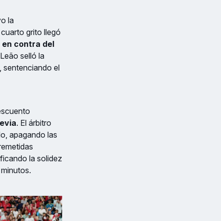
o la
cuarto grito llegó
 en contra del
 Leão selló la
, sentenciando el
descuento
revia
. El árbitro
lo, apagando las
rremetidas
ficando la solidez
 minutos.