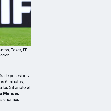
ston, Texas, EE. 
cción. 
66% de posesión y
los 6 minutos,
a los 38 anotó el
o Mendes
las enormes