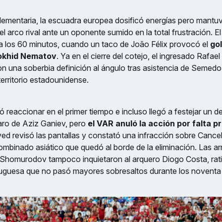
lementaria, la escuadra europea dosificó energías pero mantuv
 arco rival ante un oponente sumido en la total frustración. El 
 a los 60 minutos, cuando un taco de João Félix provocó el
gol
okhid Nematov
. Ya en el cierre del cotejo, el ingresado Rafael
con una soberbia definición al ángulo tras asistencia de Semedo
territorio estadounidense.
ó reaccionar en el primer tiempo e incluso llegó a festejar un 
aro de Aziz Ganiev, pero
el VAR anuló la acción por falta p
yed revisó las pantallas y constató una infracción sobre Cance
mbinado asiático que quedó al borde de la eliminación. Las a
 Shomurodov tampoco inquietaron al arquero Diogo Costa, rati
uguesa que no pasó mayores sobresaltos durante los noventa