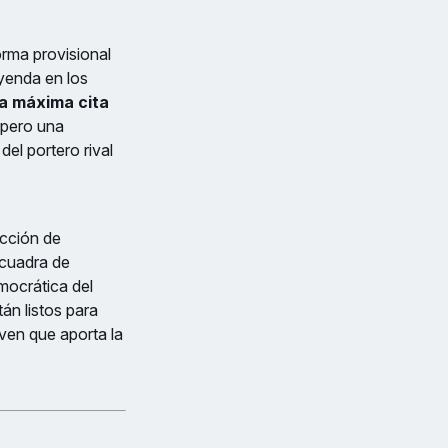
orma provisional
eyenda en los
la máxima cita
 pero una
el portero rival
ección de
scuadra de
mocrática del
n listos para
ven que aporta la