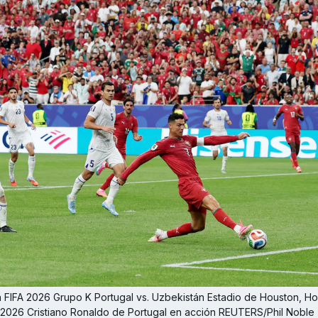
 FIFA 2026 Grupo K Portugal vs. Uzbekistán Estadio de Houston, Hou
 2026 Cristiano Ronaldo de Portugal en acción REUTERS/Phil Noble