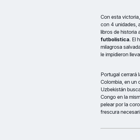
Con esta victoria
con 4 unidades, a
libros de historia
futbolística
. El
milagrosa salvada
le impidieron llev
Portugal cerrará 
Colombia, en un c
Uzbekistán busca
Congo en la mism
pelear por la cor
frescura necesari