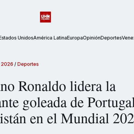
Estados Unidos
América Latina
Europa
Opinión
Deportes
Vene
 2026
/
Deportes
ano Ronaldo lidera la
ante goleada de Portuga
stán en el Mundial 20