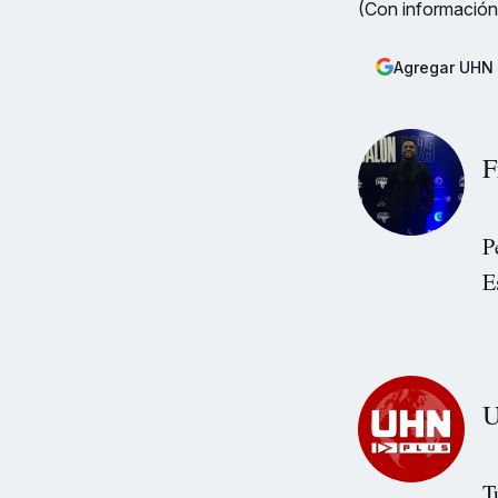
(Con información
Agregar UHN 
F
P
E
U
T