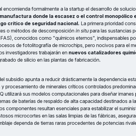
al encomienda formalmente a la startup el desarrollo de soluci
manufactura donde la escasez o el control monopólico e
go crítico de seguridad nacional.
La primera prioridad consi
entes o métodos de descomposición
in situ
para las sustancias p
(PFAS), conocidos como "químicos eternos", indispensables por
ocesos de fotolitografía de microchips, pero nocivos para el m
os investigadores trabajarán en
nuevos catalizadores quími
rabado de silicio en las plantas de fabricación.
r del subsidio apunta a reducir drásticamente la dependencia e
ía y procesamiento de minerales críticos controlados predomin
 utilizará sus modelos computacionales para diseñar imanes
mas de baterías de respaldo de alta capacidad destinados a l
tos componentes resultan esenciales para estabilizar el suminist
stosos microcortes en las salas limpias de las fábricas, asegu
blaje dependa de tierras raras procedentes de potencias rival