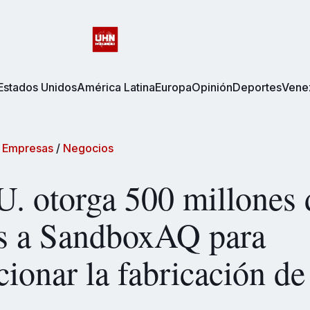
Estados Unidos
América Latina
Europa
Opinión
Deportes
Vene
/
Empresas
/
Negocios
. otorga 500 millones 
es a SandboxAQ para
cionar la fabricación de