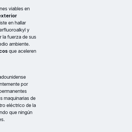
ones viables en
xterior
ste en hallar
erfluoroalkyl y
 la fuerza de sus
edio ambiente.
cos
que aceleren
stadounidense
antemente por
 permanentes
as maquinarias de
ro eléctrico de la
rando que ningún
es.