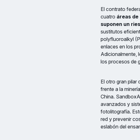
El contrato feder
cuatro
áreas de 
suponen un ries
sustitutos efici
polyfluoroalkyl 
enlaces en los pr
Adicionalmente, l
los procesos de g
El otro gran pila
frente a la miner
China. SandboxAQ
avanzados y siste
fotolitografía. Es
red y prevenir co
eslabón del ensam