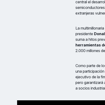
central el desarr
semiconductores 
extranjeras vulne
La multimillonaria
presidente
Dona
suma a hitos prev
herramientas d
2.000 millones d
Como parte de los
una participación
ejecutivo de la fi
pero garantizará 
a socios industri