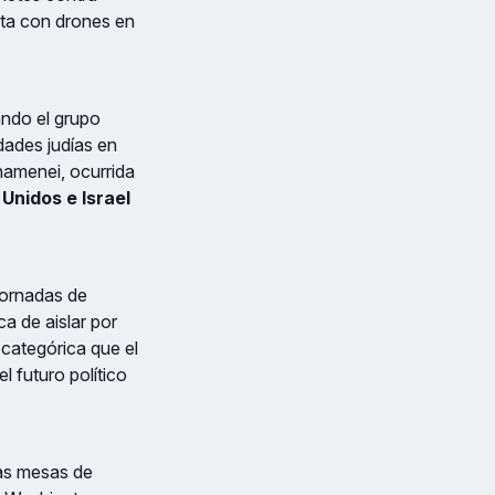
ista con drones en
ando el grupo
ades judías en
Khamenei, ocurrida
Unidos e Israel
jornadas de
ca de aislar por
 categórica que el
l futuro político
las mesas de