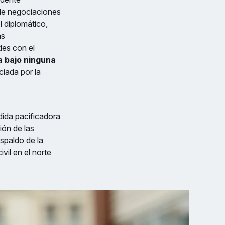
 de negociaciones
 diplomático,
as
des con el
a bajo ninguna
ciada por la
dida pacificadora
ión de las
espaldo de la
vil en el norte