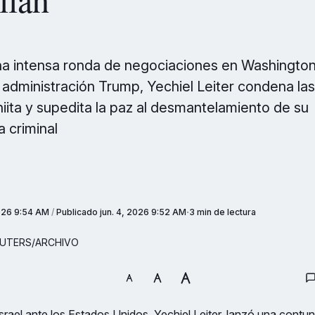
una intensa ronda de negociaciones en Washington
a administración Trump, Yechiel Leiter condena la
chiita y supedita la paz al desmantelamiento de su
a criminal
2026 9:54 AM
/
Publicado
jun. 4, 2026 9:52 AM
3 min de lectura
. REUTERS/ARCHIVO
srael ante los Estados Unidos, Yechiel Leiter, lanzó una contu