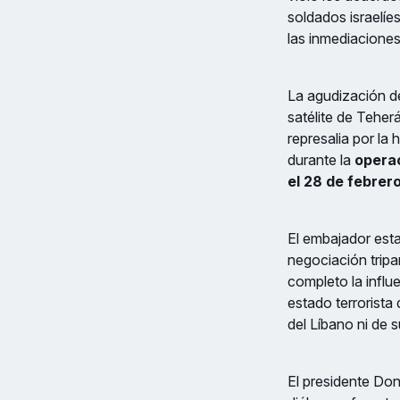
soldados israelíe
las inmediaciones 
La agudización de
satélite de Tehe
represalia por la 
durante la
operac
el 28 de febrer
El embajador esta
negociación tripa
completo la influ
estado terrorista 
del Líbano ni de 
El presidente Do