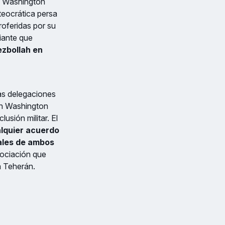
ue Washington
teocrática persa
oferidas por su
iante que
ezbollah en
las delegaciones
 en Washington
usión militar. El
lquier acuerdo
ales de ambos
gociación que
a Teherán.