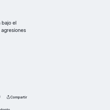
 bajo el
s agresiones
Compartir
ndente