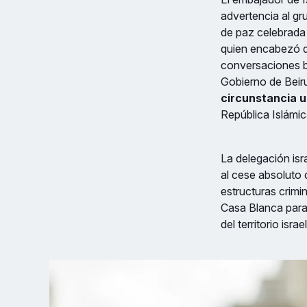
advertencia al gr
de paz celebrada
quien encabezó de
conversaciones bi
Gobierno de Beiru
circunstancia 
República Islámic
La delegación isr
al cese absoluto 
estructuras crimi
Casa Blanca para r
del territorio israel