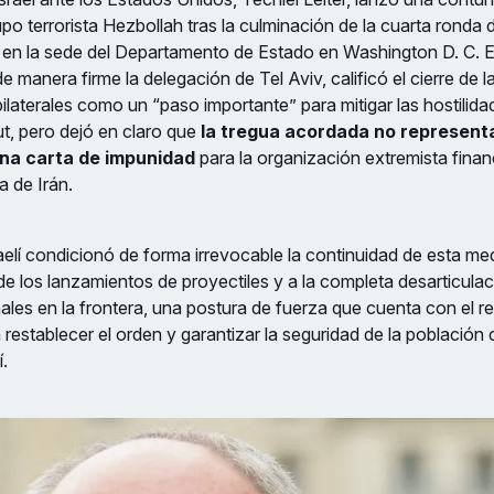
upo terrorista Hezbollah tras la culminación de la cuarta ronda
 en la sede del Departamento de Estado en Washington D. C. El
 manera firme la delegación de Tel Aviv, calificó el cierre de l
laterales como un “paso importante” para mitigar las hostilida
t, pero dejó en claro que
la tregua acordada no represent
una carta de impunidad
para la organización extremista finan
a de Irán.
aelí condicionó de forma irrevocable la continuidad de esta me
de los lanzamientos de proyectiles y a la completa desarticulac
nales en la frontera, una postura de fuerza que cuenta con el r
establecer el orden y garantizar la seguridad de la población ci
í.