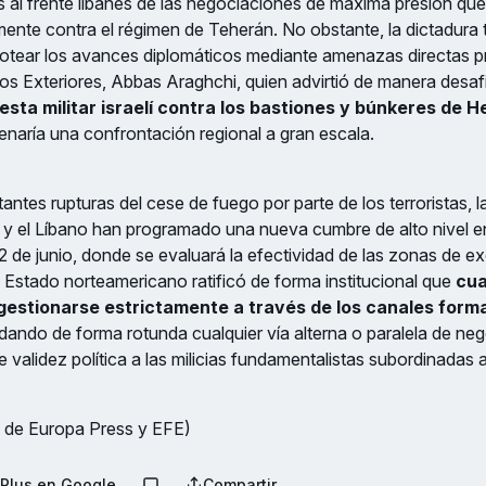
s al frente libanés de las negociaciones de máxima presión q
ente contra el régimen de Teherán. No obstante, la dictadura 
cotear los avances diplomáticos mediante amenazas directas pr
os Exteriores, Abbas Araghchi, quien advirtió de manera desaf
esta militar israelí contra los bastiones y búnkeres de H
aría una confrontación regional a gran escala.
tantes rupturas del cese de fuego por parte de los terroristas, 
el y el Líbano han programado una nueva cumbre de alto nivel
 de junio, donde se evaluará la efectividad de las zonas de excl
Estado norteamericano ratificó de forma institucional que
cua
gestionarse estrictamente a través de los canales form
lidando de forma rotunda cualquier vía alterna o paralela de ne
e validez política a las milicias fundamentalistas subordinadas 
 de Europa Press y EFE)
Plus en Google
Compartir