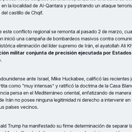
s en la localidad de Al-Qantara y perpetrando un ataque terror
del castillo de Chqif.
 este conflicto regional se remonta al pasado 2 de marzo, cu
rán inició una campaña de bombardeos masivos contra comunid
histórica eliminación del líder supremo de Irán, el ayatollah Ali 
ión militar conjunta de precisión ejecutada por Estados 
o
.
dounidense ante Israel, Mike Huckabee, calificó las recientes 
rtita como “muy intensas” y ratificó la doctrina de la Casa Blan
encia persa en el Mediterráneo oriental, enfatizando de manera
de Irán no posee ninguna legitimidad ni derecho a intervenir en e
sus países vecinos.
nald Trump ha manifestado su firme determinación de separar 