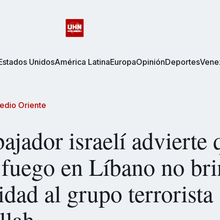
Estados Unidos
América Latina
Europa
Opinión
Deportes
Vene
edio Oriente
ajador israelí advierte 
l fuego en Líbano no br
dad al grupo terrorista
llah