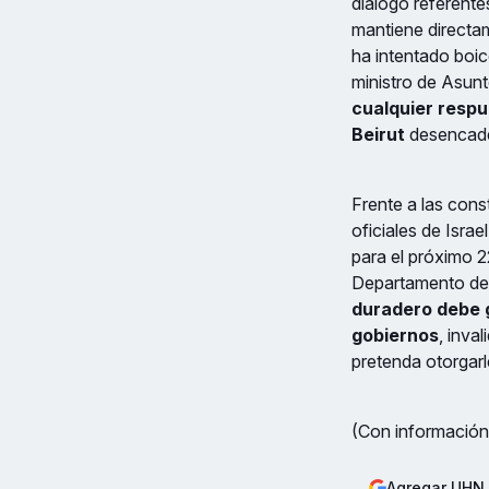
diálogo referente
mantiene directam
ha intentado boi
ministro de Asunt
cualquier respu
Beirut
desencaden
Frente a las cons
oficiales de Isra
para el próximo 22
Departamento de 
duradero debe 
gobiernos
, inva
pretenda otorgarl
(Con información
Agregar UHN 