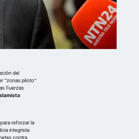
ación del
r “zonas piloto”
las Fuerzas
islamista
ara reforzar la
icia integrista
hetes contra