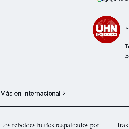
U
T
E
Más en Internacional
Los rebeldes hutíes respaldados por
Irak