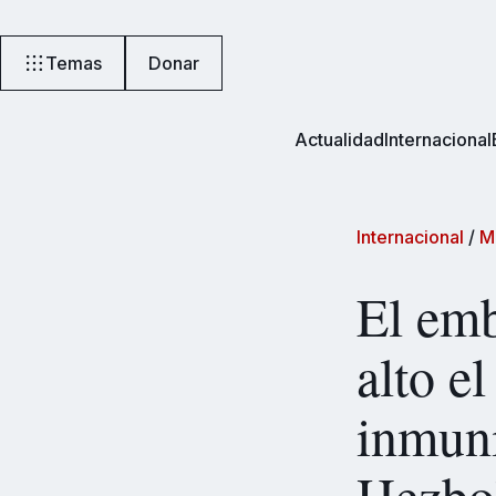
Temas
Donar
Actualidad
Internacional
Internacional
/
M
El emb
alto e
inmuni
Hezbo