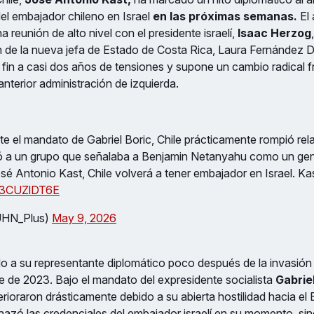
el embajador chileno en Israel
en las próximas semanas.
El
a reunión de alto nivel con el presidente israelí,
Isaac Herzog
 de la nueva jefa de Estado de Costa Rica, Laura Fernández D
in a casi dos años de tensiones y supone un cambio radical fr
anterior administración de izquierda.
te el mandato de Gabriel Boric, Chile prácticamente rompió rel
ó a un grupo que señalaba a Benjamin Netanyahu como un geno
sé Antonio Kast, Chile volverá a tener embajador en Israel. K
/m3CUZlDT6E
UHN_Plus)
May 9, 2026
ado a su representante diplomático poco después de la invasión 
 de 2023. Bajo el mandato del expresidente socialista
Gabriel
erioraron drásticamente debido a su abierta hostilidad hacia el 
hazó las credenciales del embajador israelí en su momento, sin