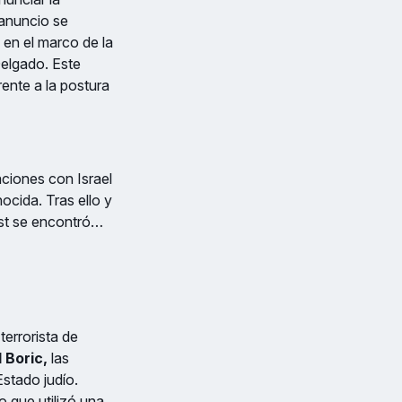
 anuncio se
, en el marco de la
elgado. Este
ente a la postura
aciones con Israel
cida. Tras ello y
ast se encontró…
terrorista de
 Boric,
las
Estado judío.
o que utilizó una