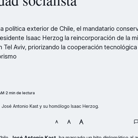
la política exterior de Chile, el mandatario conse
residente Isaac Herzog la reincorporación de la m
 Tel Aviv, priorizando la cooperación tecnológica 
orismo
 AM
2 min de lectura
e José Antonio Kast y su homólogo Isaac Herzog.
hile,
José Antonio Kast,
ha marcado un hito diplomático al a