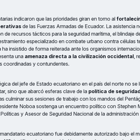
arias indicaron que las prioridades giran en torno al
fortaleci
erativas
de las Fuerzas Armadas de Ecuador. La asistencia 
ión de recursos tácticos para la seguridad marítima, el blindaje d
diestramiento especializado en combate urbano contra células ter
ha insistido de forma reiterada ante los organismos internacio
resenta una
amenaza directa a la civilización occidental
, 
as coordinadas y contundentes.
gica del jefe de Estado ecuatoriano en el país del norte no se l
itar, sino que abarcó esferas clave de la
política de seguridad
ras culminar sus sesiones de trabajo con los mandos del Pentá
residente Noboa sostenga un encuentro político con Stephen Mil
Políticas y Asesor de Seguridad Nacional de la administración
del mandatario ecuatoriano fue debidamente autorizado bajo el ma