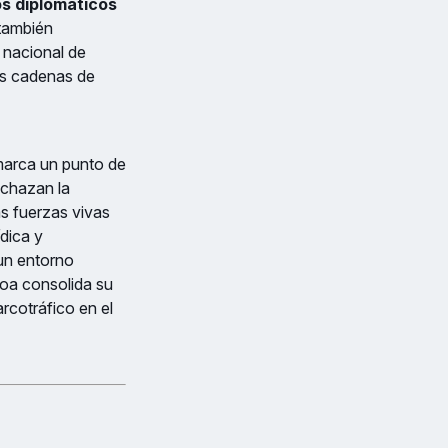
os diplomáticos
 también
 nacional de
as cadenas de
 marca un punto de
echazan la
as fuerzas vivas
ídica y
un entorno
oa consolida su
arcotráfico en el