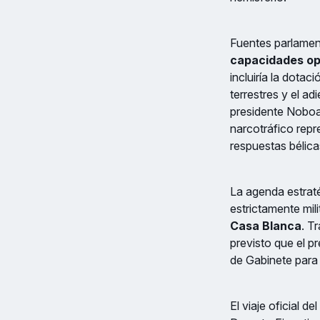
Fuentes parlament
capacidades op
incluiría la dotac
terrestres y el a
presidente Noboa 
narcotráfico rep
respuestas bélic
La agenda estraté
estrictamente mil
Casa Blanca
. T
previsto que el p
de Gabinete para 
El viaje oficial 