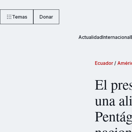
Temas
Donar
Actualidad
Internacional
Ecuador
/
Améric
El pre
una al
Pentág
nacion