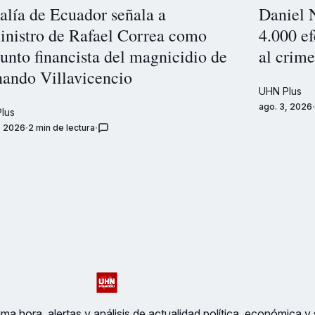
alía de Ecuador señala a
Daniel 
inistro de Rafael Correa como
4.000 ef
unto financista del magnicidio de
al crim
nando Villavicencio
UHN Plus
ago. 3, 2026
lus
, 2026
2 min de lectura
ma hora, alertas y análisis de actualidad política, económica y 