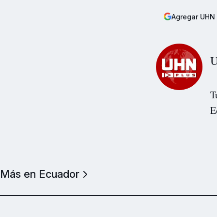
Agregar UHN 
U
T
E
Más en Ecuador