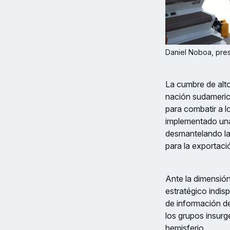
Daniel Noboa, pres
La cumbre de alto
nación sudameric
para combatir a l
implementado un
desmantelando las
para la exportaci
Ante la dimensión
estratégico indi
de información de 
los grupos insur
hemisferio.