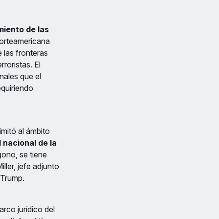
miento de las
norteamericana
e las fronteras
roristas. El
nales que el
requiriendo
imitó al ámbito
 nacional de la
gono, se tiene
ler, jefe adjunto
 Trump.
rco jurídico del