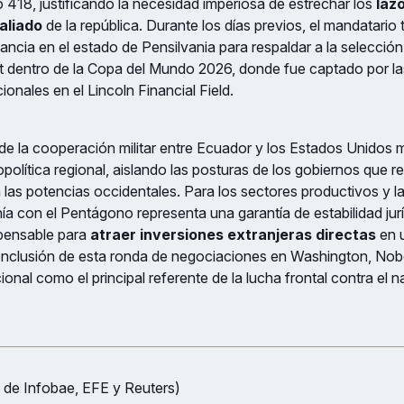
 418, justificando la necesidad imperiosa de estrechar los
laz
 aliado
de la república. Durante los días previos, el mandatario
ncia en el estado de Pensilvania para respaldar a la selección
ut dentro de la Copa del Mundo 2026, donde fue captado por l
cionales en el Lincoln Financial Field.
de la cooperación militar entre Ecuador y los Estados Unidos
opolítica regional, aislando las posturas de los gobiernos que r
las potencias occidentales. Para los sectores productivos y l
onía con el Pentágono representa una garantía de estabilidad jur
pensable para
atraer inversiones extranjeras directas
en 
onclusión de esta ronda de negociaciones en Washington, Nob
ional como el principal referente de la lucha frontal contra el n
 de Infobae, EFE y Reuters)