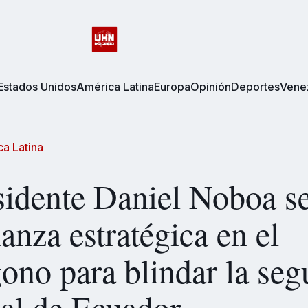
Estados Unidos
América Latina
Europa
Opinión
Deportes
Vene
a Latina
sidente Daniel Noboa se
ianza estratégica en el
ono para blindar la seg
al de Ecuador