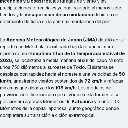
Incendios y Desastres
, las ráfagas de viento y las
precipitaciones torrenciales ya han causado al menos siete
heridos y la
desaparición de un ciudadano
debido a un
corrimiento de tierra en la periferia montañosa del país.
La
Agencia Meteorológica de Japón (JMA)
detalló en su
reporte que Mekkhala, clasificado bajo la nomenclatura
nipona como el
séptimo tifón de la temporada estival de
2026,
se localizaba a media mañana al sur del cabo Muroto,
unos 750 kilómetros al suroeste de Tokio. El sistema se
desplaza con rapidez hacia el noreste a una velocidad de
50
km/h
, arrastrando vientos sostenidos de
72 km/h
y ráfagas
máximas que alcanzan los
108 km/h
. Los modelos de
previsión científica indican que el vórtice de la tormenta se
posicionará a pocos kilómetros de
Katsuura
y a unos 100
kilómetros de la capital japonesa, punto geográfico donde
completará su transición a ciclón extratropical.