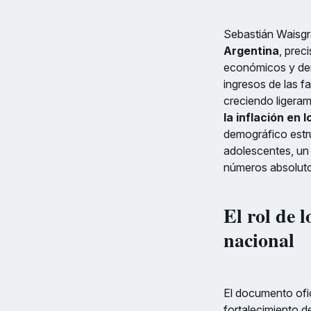
Sebastián Waisgr
Argentina
, prec
económicos y demo
ingresos de las f
creciendo ligeram
la inflación en 
demográfico estru
adolescentes, un
números absolutos
El rol de 
nacional
El documento ofic
fortalecimiento d