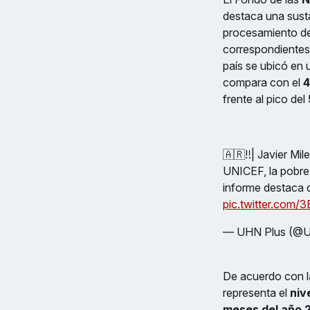
destaca una susta
procesamiento de 
correspondientes a
país se ubicó en
compara con el
4
frente al pico del
🇦🇷‼️| Javier Mi
UNICEF, la pobrez
informe destaca q
pic.twitter.com
— UHN Plus (@
De acuerdo con la
representa el
niv
meses del año 