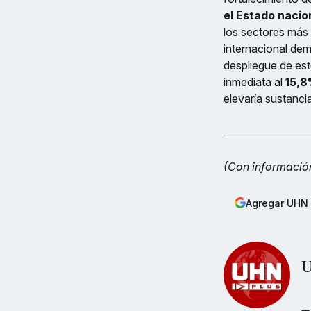
el Estado nacio
los sectores más 
internacional demo
despliegue de est
inmediata al
15,
elevaría sustanci
(Con informació
Agregar UHN 
U