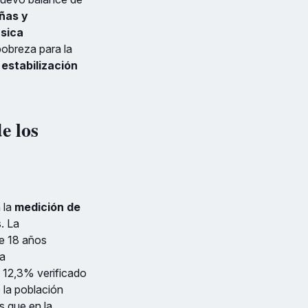
iñas y
ásica
pobreza para la
a
estabilización
e los
 la
medición de
. La
de 18 años
ra
 12,3% verificado
 la población
s que en la