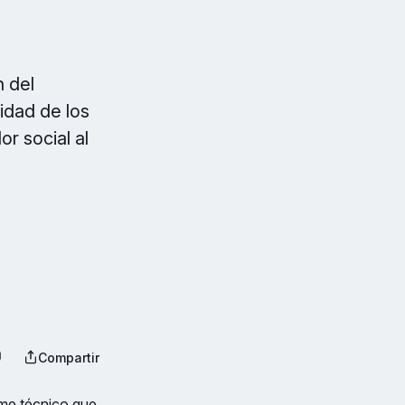
n del
idad de los
or social al
Compartir
me técnico que