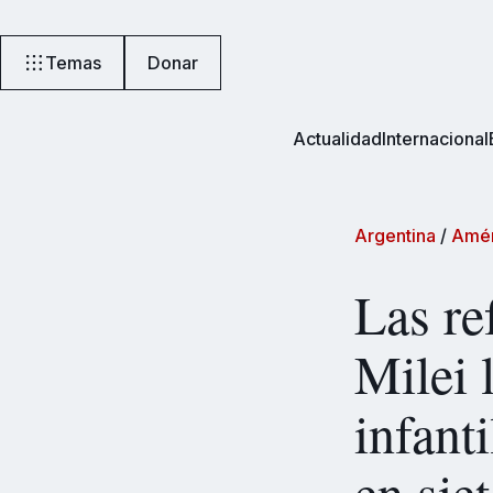
Temas
Donar
Actualidad
Internacional
Argentina
/
Amér
Las re
Milei 
infant
en sie