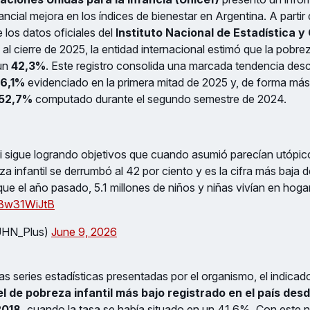
ncial mejora en los índices de bienestar en Argentina. A partir 
los datos oficiales del
Instituto Nacional de Estadística y
l cierre de 2025, la entidad internacional estimó que la pobreza
 un
42,3%
. Este registro consolida una marcada tendencia desc
6,1%
evidenciado en la primera mitad de 2025 y, de forma má
52,7%
computado durante el segundo semestre de 2024.
lei sigue logrando objetivos que cuando asumió parecían utópi
a infantil se derrumbó al 42 por ciento y es la cifra más baja 
ue el año pasado, 5.1 millones de niños y niñas vivían en hog
/3Bw31WiJtB
UHN_Plus)
June 9, 2026
s series estadísticas presentadas por el organismo, el indica
el de pobreza infantil más bajo registrado en el país des
2018,
cuando la tasa se había situado en un 41,6%. Con este 