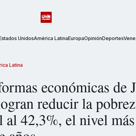
Estados Unidos
América Latina
Europa
Opinión
Deportes
Vene
ica Latina
formas económicas de J
logran reducir la pobrez
il al 42,3%, el nivel más
te años