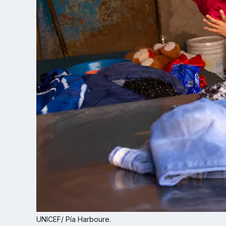
UNICEF/ Pía Harboure.