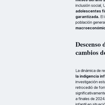
inclusión social,
adolescentes fi
garantizada.
El 
población general
macroeconómi
Descenso d
cambios d
La dinámica de r
la indigencia inf
investigación est
retrocedió de for
significativament
a finales de 2024
infantil en situac