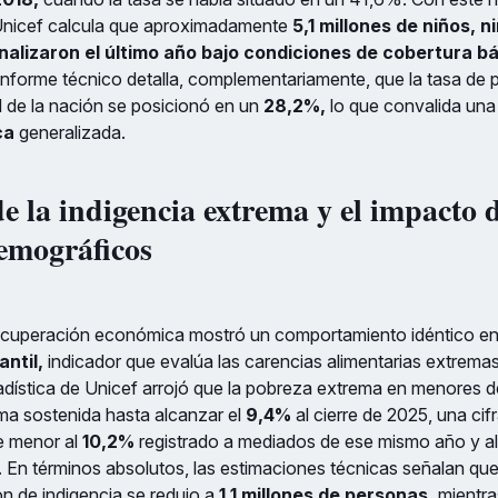
 Unicef calcula que aproximadamente
5,1 millones de niños, n
nalizaron el último año bajo condiciones de cobertura b
informe técnico detalla, complementariamente, que la tasa de 
 de la nación se posicionó en un
28,2%,
lo que convalida un
ca
generalizada.
e la indigencia extrema y el impacto d
emográficos
ecuperación económica mostró un comportamiento idéntico en
antil,
indicador que evalúa las carencias alimentarias extremas
adística de Unicef arrojó que la pobreza extrema en menores 
ma sostenida hasta alcanzar el
9,4%
al cierre de 2025, una cif
e menor al
10,2%
registrado a mediados de ese mismo año y al
. En términos absolutos, las estimaciones técnicas señalan que
ión de indigencia se redujo a
1,1 millones de personas,
mientra