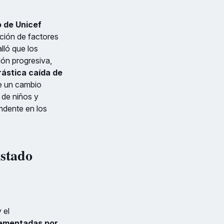
o de Unicef
ción de factores
lló que los
ión progresiva,
rástica caída de
te un cambio
 de niños y
ndente en los
Estado
 el
plementadas por