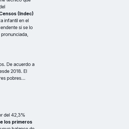
del
 Censos (Indec)
 infantil en el
endente si se lo
s pronunciada,
cos. De acuerdo a
desde 2018. El
ares pobres…
dor del 42,3%
de los primeros
nuevo balance de