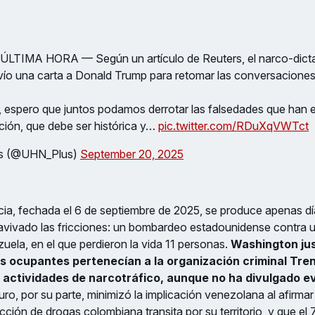
| ÚLTIMA HORA — Según un artículo de Reuters, el narco-dict
ío una carta a Donald Trump para retomar las conversaciones
, espero que juntos podamos derrotar las falsedades que han
ación, que debe ser histórica y…
pic.twitter.com/RDuXqVWTct
s (@UHN_Plus)
September 20, 2025
ia, fechada el 6 de septiembre de 2025, se produce apenas d
 avivado las fricciones: un bombardeo estadounidense contra 
uela, en el que perdieron la vida 11 personas.
Washington jus
s ocupantes pertenecían a la organización criminal Tre
 actividades de narcotráfico, aunque no ha divulgado e
o, por su parte, minimizó la implicación venezolana al afirma
cción de drogas colombiana transita por su territorio, y que e