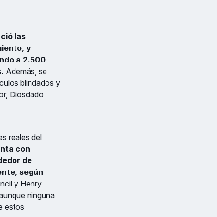
ció las
iento, y
ando a 2.500
.
Además, se
ículos blindados y
rior, Diosdado
es reales del
enta con
ededor de
ente, según
ncil y Henry
, aunque ninguna
e estos