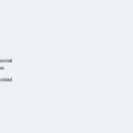
social
na.
acidad