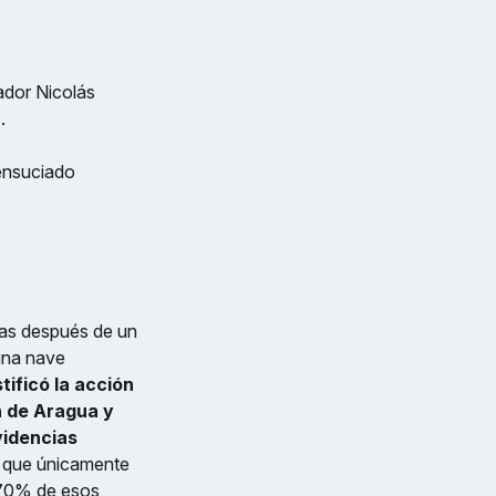
ador Nicolás
.
 ensuciado
ías después de un
una nave
tificó la acción
n de Aragua y
videncias
r que únicamente
l 70% de esos