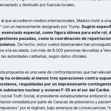
terceptado y destruido por fuerzas locales.
 al que accedieron medios internacionales, Maduro instó a un
a” con un representante designado por Trump.
Sugirió especí
, exenviado especial, como figura idónea para este rol,
gestiones pasadas, como la coordinación de repatriacio
zolanos.
De hecho, estos vuelos bisemanales han proseguido
se a la escalada, con más de 8.000 personas devueltas a Ven
las autoridades caribeñas, según datos oficiales.
sta propuesta es una serie de confrontaciones que han elevad
p ha ordenado al menos tres operaciones contra supu
zolanos, respaldadas por un impresionante contingente m
n submarino nuclear y aviones F-35 en el sur del Caribe.
d social Truth Social, el presidente estadounidense endureció s
ación inmediata por parte de Caracas de prisioneros y pacient
mpuestos” por el régimen, bajo amenaza de consecuencias “i