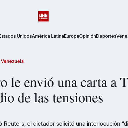
Estados Unidos
América Latina
Europa
Opinión
Deportes
Vene
/
Venezuela
 le envió una carta a 
io de las tensiones
Reuters, el dictador solicitó una interlocución “d