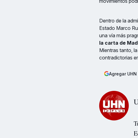
movimientos podrí
Dentro de la admi
Estado Marco Rub
una vía más prag
la carta de Madu
Mientras tanto, l
contradictorias e
Agregar UHN 
U
T
E