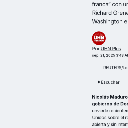
franca” con u
Richard Grene
Washington en
Por
UHN Plus
sep. 21, 2025 3:48 
REUTERS/Leo
Escuchar
Nicolás Maduro,
gobierno de Don
enviada reciente
Unidos sobre el r
abierta y sin inte