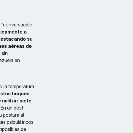
a “conversación
ficamente a
 destacando su
nes aéreas de
 sin
ezuela en
o la temperatura
estos buques
ilitar: siete
En un post
u postura al
es psiquiátricos
mposibles de