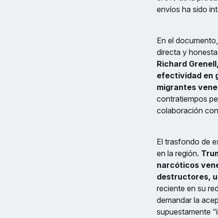
envíos ha sido in
En el documento,
directa y honest
Richard Grenell
efectividad en 
migrantes vene
contratiempos pe
colaboración con 
El trasfondo de e
en la región.
Trum
narcóticos vene
destructores, u
reciente en su re
demandar la acept
supuestamente “i