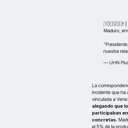
🇻🇪🇺🇸‼️ 
Maduro, env
“Presidente
nuestra rel
— UHN Plu
La correspondenc
incidente que ha
vinculada a Venez
alegando que lo
participaban en
concretas.
Madur
el 5% de la produ