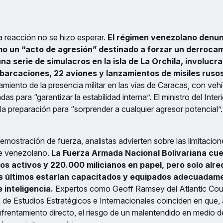
a reacción no se hizo esperar.
El régimen venezolano denun
o un “acto de agresión” destinado a forzar un derrocam
na serie de simulacros en la isla de La Orchila, involucr
barcaciones, 22 aviones y lanzamientos de misiles rusos
amiento de la presencia militar en las vías de Caracas, con veh
das para “garantizar la estabilidad interna”. El ministro del Inte
 la preparación para “sorprender a cualquier agresor potencial”.
emostración de fuerza, analistas advierten sobre las limitacion
se venezolano.
La Fuerza Armada Nacional Bolivariana cu
os activos y 220.000 milicianos en papel, pero solo alr
s últimos estarían capacitados y equipados adecuadam
 inteligencia.
Expertos como Geoff Ramsey del Atlantic Cou
 de Estudios Estratégicos e Internacionales coinciden en que
frentamiento directo, el riesgo de un malentendido en medio d