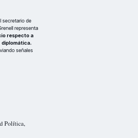
l secretario de
renell representa
cio respecto a
a diplomática.
nviando señales
d Política,