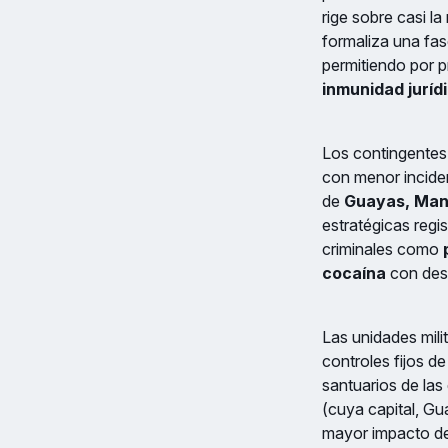
rige sobre casi la
formaliza una fa
permitiendo por p
inmunidad juríd
Los contingentes
con menor inciden
de
Guayas, Mana
estratégicas regis
criminales como
p
cocaína
con dest
Las unidades milit
controles fijos d
santuarios de la
(cuya capital, Gu
mayor impacto de