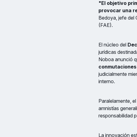
"El objetivo pri
provocar una re
Bedoya, jefe del
(FAE).
El núcleo del
Dec
jurídicas destina
Noboa anunció 
conmutaciones
judicialmente mie
interno.
Paralelamente, el
amnistías general
responsabilidad pe
La innovación est