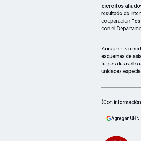
ejércitos aliad
resultado de inte
cooperación
"es
con el Departame
Aunque los mando
esquemas de asist
tropas de asalto 
unidades especial
(Con información
Agregar UHN 