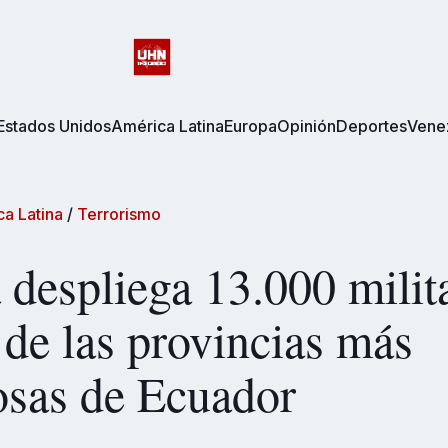
Estados Unidos
América Latina
Europa
Opinión
Deportes
Vene
a Latina
/
Terrorismo
despliega 13.000 milit
 de las provincias más
osas de Ecuador