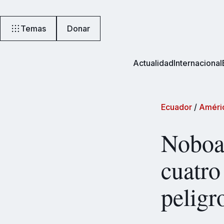
Temas
Donar
Actualidad
Internacional
Ecuador
/
Améric
Noboa 
cuatro
peligr