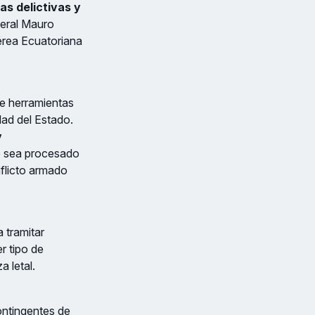
as delictivas y
neral Mauro
érea Ecuatoriana
ce herramientas
dad del Estado.
y
que sea procesado
nflicto armado
 tramitar
r tipo de
a letal.
ontingentes de