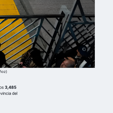
uñoz)
los
3,485
vincia del