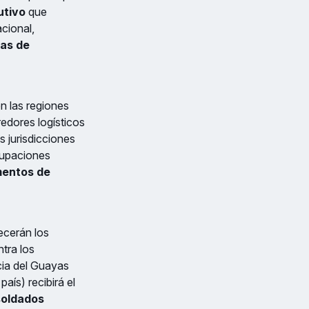
utivo
que
cional,
das de
n las regiones
redores logísticos
s jurisdicciones
grupaciones
mentos de
tecerán los
tra los
cia del Guayas
aís) recibirá el
soldados