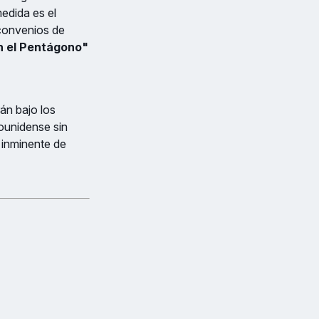
edida es el
 convenios de
en el Pentágono"
án bajo los
dounidense sin
o inminente de