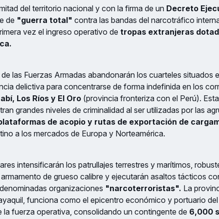
 mitad del territorio nacional y con la firma de un
Decreto Ejec
se de
"guerra total"
contra las bandas del narcotráfico interna
rimera vez el ingreso operativo de
tropas extranjeras dota
ica.
 de las Fuerzas Armadas abandonarán los cuarteles situados e
cia delictiva para concentrarse de forma indefinida en los cor
bí, Los Ríos y El Oro
(provincia fronteriza con el Perú). Esta
tran grandes niveles de criminalidad al ser utilizadas por las a
lataformas de acopio y rutas de exportación de carga
ino a los mercados de Europa y Norteamérica.
ares intensificarán los patrullajes terrestres y marítimos, robus
e armamento de grueso calibre y ejecutarán asaltos tácticos con
s denominadas organizaciones
"narcoterroristas".
La provin
ayaquil, funciona como el epicentro económico y portuario del p
 la fuerza operativa, consolidando un contingente de
6,000 