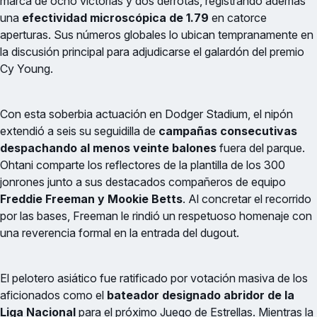
marca de ocho victorias y dos derrotas, registrando además
una
efectividad microscópica de 1.79
en catorce
aperturas. Sus números globales lo ubican tempranamente en
la discusión principal para adjudicarse el galardón del premio
Cy Young.
Con esta soberbia actuación en Dodger Stadium, el nipón
extendió a seis su seguidilla de
campañas consecutivas
despachando al menos veinte balones
fuera del parque.
Ohtani comparte los reflectores de la plantilla de los 300
jonrones junto a sus destacados compañeros de equipo
Freddie Freeman y Mookie Betts
. Al concretar el recorrido
por las bases, Freeman le rindió un respetuoso homenaje con
una reverencia formal en la entrada del dugout.
El pelotero asiático fue ratificado por votación masiva de los
aficionados como el
bateador designado abridor de la
Liga Nacional
para el próximo Juego de Estrellas. Mientras la