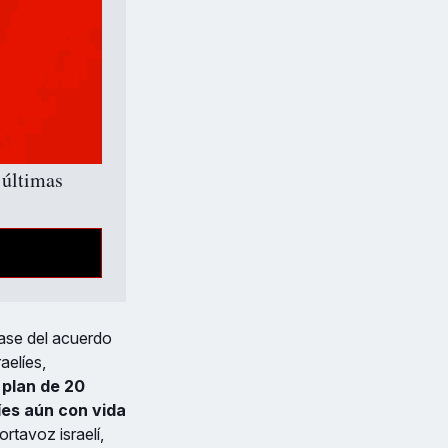
últimas 
 fase del acuerdo
aelíes,
 plan de 20
íes aún con vida
rtavoz israelí,