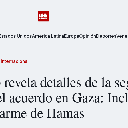
Estados Unidos
América Latina
Europa
Opinión
Deportes
Vene
/
Internacional
revela detalles de la s
el acuerdo en Gaza: Inc
sarme de Hamas