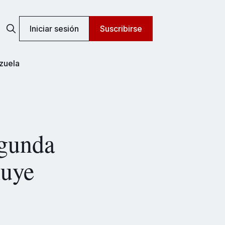
Iniciar sesión
Suscribirse
zuela
egunda
luye