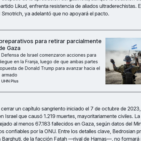
rtido Likud, enfrenta resistencia de aliados ultraderechistas. E
 Smotrich, ya adelantó que no apoyará el pacto.
a preparativos para retirar parcialmente
 de Gaza
 Defensa de Israel comenzaron acciones para
pliegue en la Franja, luego de que ambas partes
ropuesta de Donald Trump para avanzar hacia el
to armado
UHN Plus
cerrar un capítulo sangriento iniciado el 7 de octubre de 20
n Israel que causó 1.219 muertes, mayoritariamente civiles. La 
ejado al menos 67.183 fallecidos en Gaza, según datos del Min
s confiables por la ONU. Entre los detalles clave, Bedrosian pre
 Barghuti, de la facción Fatah —rival de Hamas—, no formará p