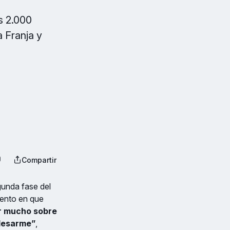
s 2.000
 Franja y
Compartir
gunda fase del
ento en que
r mucho sobre
 desarme”
,