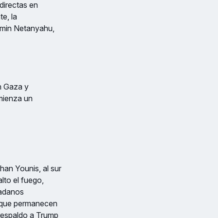
ndirectas en
e, la
jamin Netanyahu,
n Gaza y
omienza un
an Younis, al sur
lto el fuego,
dadanos
s que permanecen
 respaldo a Trump