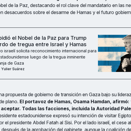
bel de la Paz, destacando el rol clave del mandatario en las n
en desacuerdos sobre el desarme de Hamas y el futuro gobiern
idió el Nobel de la Paz para Trump
erdo de tregua entre Israel y Hamas
ro israelí solicita reconocimiento internacional para
estadounidense luego de la tregua inminente
ranja de Gaza
Yulier Suárez
a propuesta de gobierno de transición en Gaza bajo su lidera
de plano.
El portavoz de Hamas, Osama Hamdan, afirmó:
aceptar. Todas las facciones, incluida la Autoridad Pale
presidente estadounidense expresó su intención de visitar Egipto
or el presidente Abdel Fatah al Sisi. Por el lado israelí, el cese a
 después de la aprobación del gabinete, aunque la coalición 