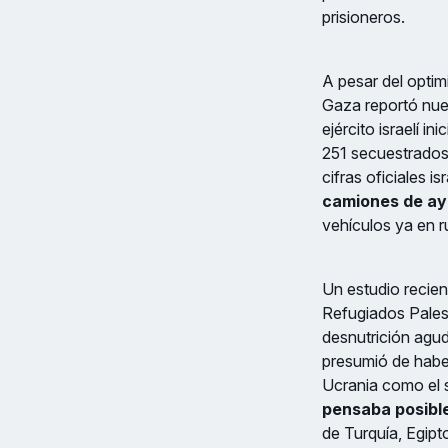
prisioneros.
A pesar del optim
Gaza reportó nuev
ejército israelí i
251 secuestrados
cifras oficiales is
camiones de ayu
vehículos ya en r
Un estudio recien
Refugiados Pales
desnutrición agud
presumió de haber
Ucrania como el s
pensaba posibl
de Turquía, Egipt