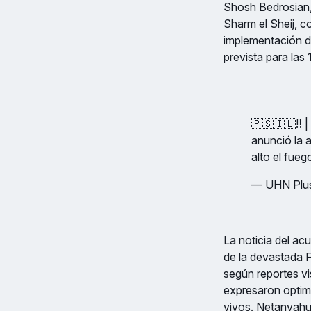
Shosh Bedrosian, 
Sharm el Sheij, c
implementación d
prevista para las
🇵🇸🇮🇱‼️ 
anunció la 
alto el fue
— UHN Plu
La noticia del a
de la devastada F
según reportes vi
expresaron optim
vivos. Netanyahu