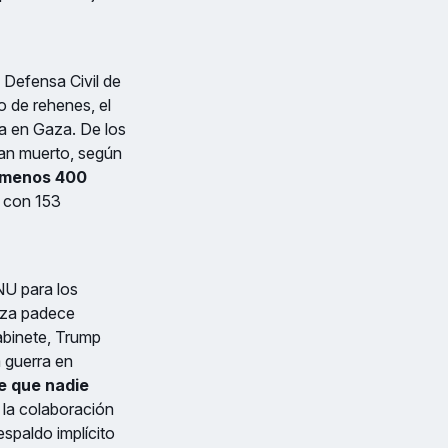
 Defensa Civil de
o de rehenes, el
upa en Gaza. De los
han muerto, según
l menos 400
, con 153
NU para los
aza padece
abinete, Trump
 guerra en
e que nadie
 la colaboración
espaldo implícito