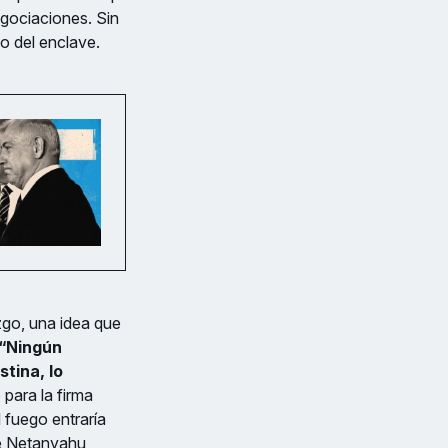
egociaciones. Sin
o del enclave.
zgo, una idea que
 “Ningún
stina, lo
 para la firma
l fuego entraría
de Netanyahu,