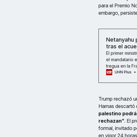
para el Premio No
embargo, persist
Netanyahu p
tras el acu
El primer minist
el mandatario 
tregua en la F
UHN Plus
Trump rechazó un
Hamas descartó 
palestino podrá 
rechazan”
. El 
formal, invitado p
en vigor 24 horas