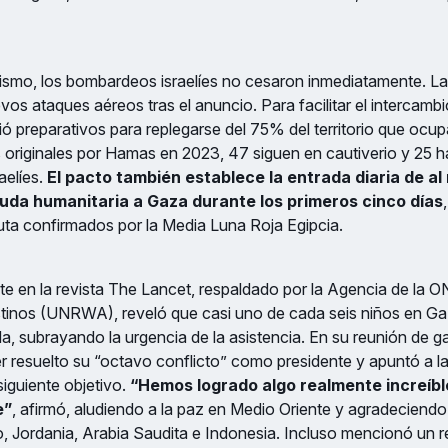
ismo, los bombardeos israelíes no cesaron inmediatamente. La
os ataques aéreos tras el anuncio. Para facilitar el intercambi
nició preparativos para replegarse del 75% del territorio que oc
 originales por Hamas en 2023, 47 siguen en cautiverio y 25 
raelíes.
El pacto también establece la entrada diaria de a
da humanitaria a Gaza durante los primeros cinco días
uta confirmados por la Media Luna Roja Egipcia.
te en la revista The Lancet, respaldado por la Agencia de la O
tinos (UNRWA), reveló que casi uno de cada seis niños en G
a, subrayando la urgencia de la asistencia. En su reunión de g
 resuelto su “octavo conflicto” como presidente y apuntó a la
iguiente objetivo.
“Hemos logrado algo realmente increíbl
e”
, afirmó, aludiendo a la paz en Medio Oriente y agradeciendo
o, Jordania, Arabia Saudita e Indonesia. Incluso mencionó un r