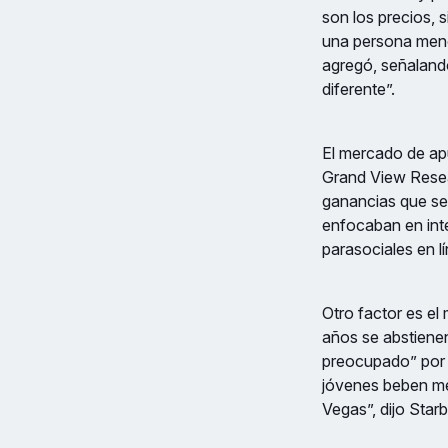
son los precios,
una persona meno
agregó, señaland
diferente”.
El mercado de apu
Grand View Resea
ganancias que se
enfocaban en inte
parasociales en lí
Otro factor es e
años se abstiene
preocupado” por l
jóvenes beben me
Vegas”, dijo Star