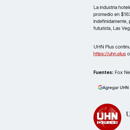
La industria hote
promedio en $163
indefinidamente, 
futurista, Las Ve
UHN Plus continua
https://uhn.plus
o
Fuentes:
Fox New
Agregar UHN 
U