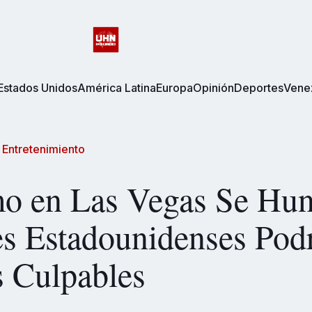
Estados Unidos
América Latina
Europa
Opinión
Deportes
Vene
/
Entretenimiento
mo en Las Vegas Se Hun
s Estadounidenses Pod
s Culpables