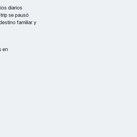
ios diarios
trip se pausó
estino familiar y
s en