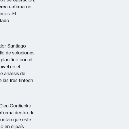
ees
reafirmaron
rios. El
rtado
dor Santiago
llo de soluciones
 planificó con el
ivel en el
e análisis de
las tres fintech
 Oleg Gordienko,
taforma dentro de
apuntan que este
o en el país