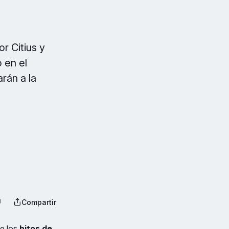
r Citius y
 en el
rán a la
Compartir
de los
hitos de