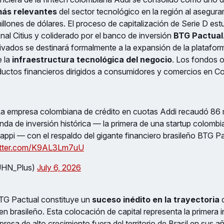
más relevantes
del sector tecnológico en la región al asegura
illones de dólares. El proceso de capitalización de Serie D est
onal Citius y coliderado por el banco de inversión
BTG Pactual
ivados se destinará formalmente a la expansión de la plataform
e la
infraestructura tecnológica del negocio
. Los fondos o
ductos financieros dirigidos a consumidores y comercios en C
 La empresa colombiana de crédito en cuotas Addi recaudó 86 
nda de inversión histórica — la primera de una startup colomb
appi — con el respaldo del gigante financiero brasileño BTG Pa
witter.com/K9AL3Lm7uU
UHN_Plus)
July 6, 2026
BTG Pactual constituye un
suceso inédito en la trayectoria
d
en brasileño. Esta colocación de capital representa la primera i
esa de alto crecimiento fuera del territorio de Brasil en sus 