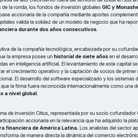
es de la ronda, los fondos de inversión globales
GIC y Monash
 base accionaria de la compañía mediante aportes complementa
itales valida la solidez de un modelo de negocio que ha repo
nanciera durante dos años consecutivos
.
cutiva de la compañía tecnológica, encabezada por su cofunda
que la empresa posee un
historial de siete años
en el desarro
s en inteligencia artificial. El levantamiento de este capital se
ar el crecimiento operativo y la captación de socios de primer n
onal. El desarrollo del software especializado y los sistemas d
 que la firma fuera reconocida internacionalmente como una de 
 a nivel global
.
firma de inversión Citius, representada por su socio cofundador
ticipación accionaria en la relevancia que ha adquirido la pla
ra financiera de América Latina
. Los analistas del sector 
transforma de manera directa la dinámica del comercio electrónic