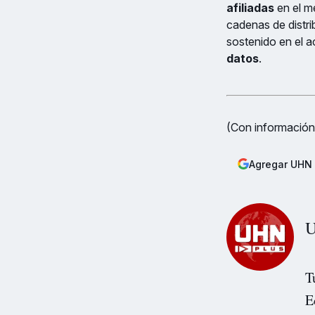
afiliadas
en el m
cadenas de distri
sostenido en el a
datos
.
(Con información
Agregar UHN 
U
T
E