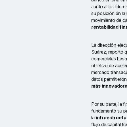
Junto a los líder
su posición en la
movimiento de cap
rentabilidad fi
La dirección eje
Suárez, reportó 
comerciales basada
objetivo de aceler
mercado transacci
datos permitieron
más innovadoras
Por su parte, la 
fundamentó su par
la
infraestructu
flujo de capital 