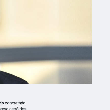
do
concretada
presa cerró dos