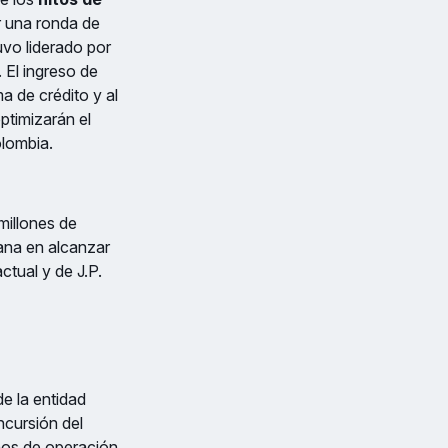
r una ronda de
uvo liderado por
. El ingreso de
a de crédito y al
ptimizarán el
olombia.
millones de
iana en alcanzar
ctual y de J.P.
e la entidad
ncursión del
años de operación.