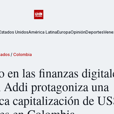
Estados Unidos
América Latina
Europa
Opinión
Deportes
Vene
ados
/
Colombia
o en las finanzas digital
h Addi protagoniza una
ica capitalización de U
nes en Colombia