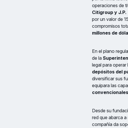
operaciones de ti
Citigroup y J.P
por un valor de 1
compromisos tota
millones de dól
En el plano regula
de la
Superinten
legal para opera
depósitos del p
diversificar sus 
equipara las capa
convencionale
Desde su fundació
red que abarca a
compañía da sopo