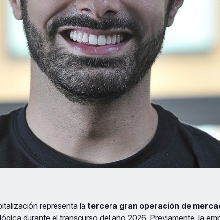
italización representa la
tercera gran operación de merca
ológica durante el transcurso del año 2026. Previamente, la em