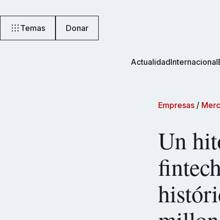
Temas
Donar
Actualidad
Internacional
Empresas
/
Merc
Un hit
fintec
histór
millo