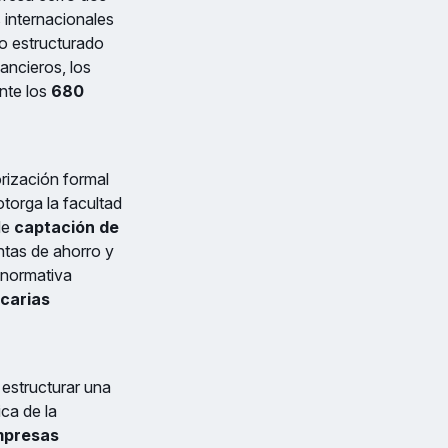
 internacionales
to estructurado
ancieros, los
nte los
680
orización formal
 otorga la facultad
de
captación de
entas de ahorro y
n normativa
carias
 estructurar una
ica de la
mpresas