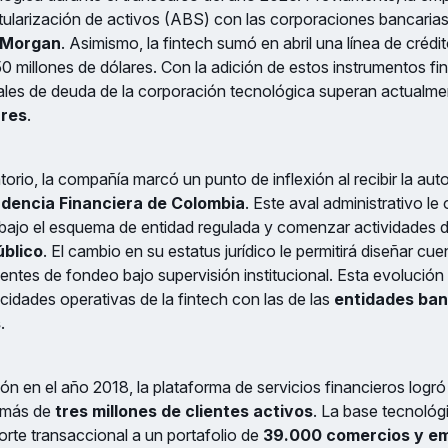
tularización de activos (ABS) con las corporaciones bancarias
. Morgan
. Asimismo, la fintech sumó en abril una línea de crédi
50 millones de dólares. Con la adición de estos instrumentos fin
les de deuda de la corporación tecnológica superan actualme
ares
.
torio, la compañía marcó un punto de inflexión al recibir la aut
dencia Financiera de Colombia
. Este aval administrativo le
r bajo el esquema de entidad regulada y comenzar actividades 
úblico
. El cambio en su estatus jurídico le permitirá diseñar cu
fuentes de fondeo bajo supervisión institucional. Esta evolució
cidades operativas de la fintech con las de las
entidades ban
s
.
n en el año 2018, la plataforma de servicios financieros logró
 más de
tres millones de clientes activos
. La base tecnológ
rte transaccional a un portafolio de
39.000 comercios y e