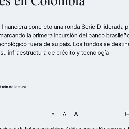
 financiera concretó una ronda Serie D liderada po
marcando la primera incursión del banco brasileño
cnológico fuera de su país. Los fondos se destina
su infraestructura de crédito y tecnología
3 min de lectura
anciera de la fintech colombiana Addi se consolidó como uno 