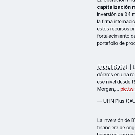
capitalización 
inversión de 84 m
la firma internaci
estos recursos pr
fortalecimiento d
portafolio de pro
🇨🇴🇧🇷🇺🇸‼️ |
dólares en una ro
ese nivel desde R
Morgan,…
pic.t
— UHN Plus (@
La inversión de 
financiera de orig
banco en una empr