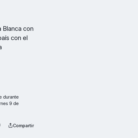
a Blanca con
aís con el
a
e durante 
rnes 9 de 
Compartir