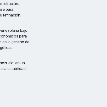
nistración.
nse para
u refinación.
a venezolana bajo
 económicos para
 en la gestión de
rgéticas.
nezuela, en un
a la estabilidad