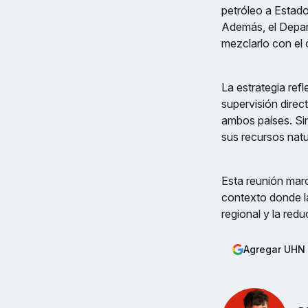
petróleo a Estad
Además, el Depar
mezclarlo con el 
La estrategia refl
supervisión direc
ambos países. Si
sus recursos natur
Esta reunión mar
contexto donde la
regional y la red
Agregar UHN 