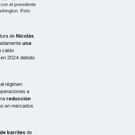
 con el presidente 
hington. (Foto 
ptura de
Nicolás
imadamente
una
a caído
l en 2024 debido
al régimen
 operaciones a
una
reducción
ano en mercados
de barriles
de