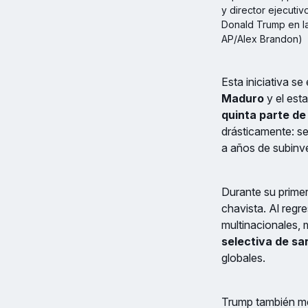
y director ejecutiv
Donald Trump en la
AP/Alex Brandon)
Esta iniciativa s
Maduro
y el est
quinta parte de
drásticamente: s
a años de subinve
Durante su prime
chavista. Al regr
multinacionales,
selectiva de sa
globales.
Trump también me