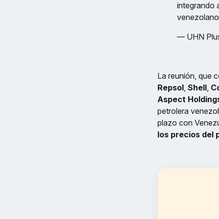
integrando 
venezolano
— UHN Plu
La reunión, que 
Repsol
,
Shell
,
Co
Aspect Holding
petrolera venezo
plazo con Venezu
los precios del 