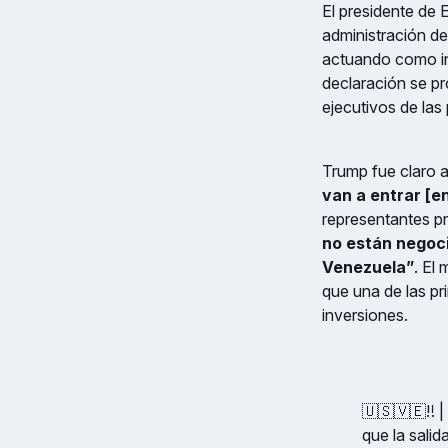
El presidente de
administración de
actuando como int
declaración se p
ejecutivos de las
Trump fue claro a
van a entrar [e
representantes p
no están negoc
Venezuela”
. El
que una de las pri
inversiones.
🇺🇸🇻🇪‼️ 
que la sali