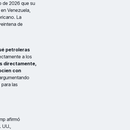
ro de 2026 que su
r en Venezuela,
ericano. La
veintena de
ué petroleras
rectamente a los
s directamente,
ocien con
 argumentando
 para las
ump afirmó
. UU.,