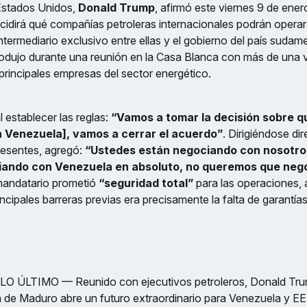
 Estados Unidos,
Donald Trump
, afirmó este viernes 9 de ene
cidirá qué compañías petroleras internacionales podrán opera
ermediario exclusivo entre ellas y el gobierno del país sudam
rodujo durante una reunión en la Casa Blanca con más de una 
 principales empresas del sector energético.
l establecer las reglas:
“Vamos a tomar la decisión sobre q
n Venezuela], vamos a cerrar el acuerdo”
. Dirigiéndose di
resentes, agregó:
“Ustedes están negociando con nosotro
iando con Venezuela en absoluto, no queremos que neg
 mandatario prometió
“seguridad total”
para las operaciones,
ncipales barreras previas era precisamente la falta de garantías
| LO ÚLTIMO — Reunido con ejecutivos petroleros, Donald Tr
da de Maduro abre un futuro extraordinario para Venezuela y EE