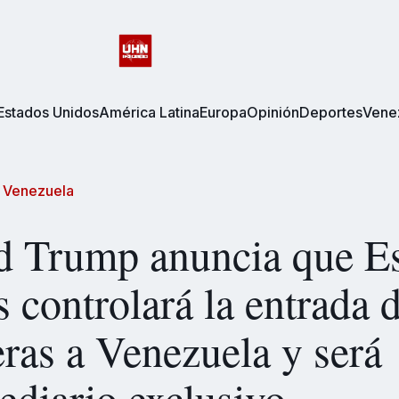
Estados Unidos
América Latina
Europa
Opinión
Deportes
Vene
/
Venezuela
d Trump anuncia que E
 controlará la entrada 
eras a Venezuela y será
ediario exclusivo