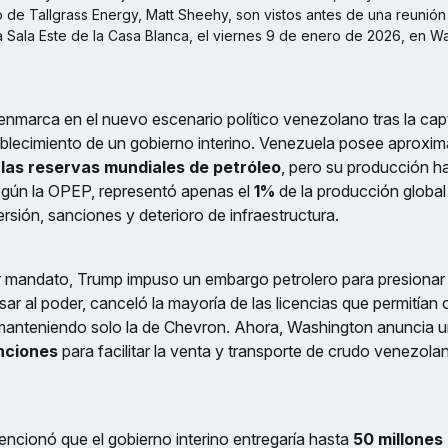
o de Tallgrass Energy, Matt Sheehy, son vistos antes de una reunión
 Sala Este de la Casa Blanca, el viernes 9 de enero de 2026, en Was
e enmarca en el nuevo escenario político venezolano tras la ca
ablecimiento de un gobierno interino. Venezuela posee aprox
 las reservas mundiales de petróleo
, pero su producción h
egún la OPEP, representó apenas el
1%
de la producción globa
rsión, sanciones y deterioro de infraestructura.
r mandato, Trump impuso un embargo petrolero para presionar 
esar al poder, canceló la mayoría de las licencias que permitían
 manteniendo solo la de Chevron. Ahora, Washington anuncia 
nciones
para facilitar la venta y transporte de crudo venezol
ncionó que el gobierno interino entregaría hasta
50 millones 