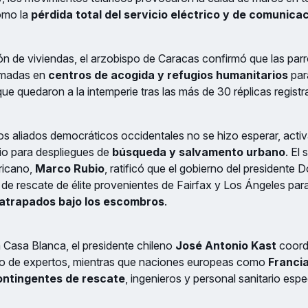
como la
pérdida total del servicio eléctrico y de comunica
ón de viviendas, el arzobispo de Caracas confirmó que las parr
rmadas en
centros de acogida y refugios humanitarios
para
que quedaron a la intemperie tras las más de 30 réplicas registr
os aliados democráticos occidentales no se hizo esperar, acti
io para despliegues de
búsqueda y salvamento urbano
. El
ricano,
Marco Rubio
, ratificó que el gobierno del presidente
 de rescate de élite provenientes de Fairfax y Los Ángeles par
 atrapados bajo los escombros
.
a Casa Blanca, el presidente chileno
José Antonio Kast
coord
ío de expertos, mientras que naciones europeas como
Francia
ntingentes de rescate
, ingenieros y personal sanitario espe