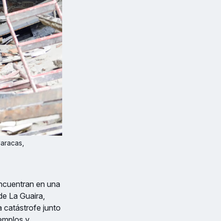
aracas, 
 encuentran en una
de La Guaira,
la catástrofe junto
templos y