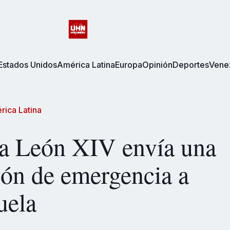
Estados Unidos
América Latina
Europa
Opinión
Deportes
Vene
rica Latina
pa León XIV envía una
ón de emergencia a
uela