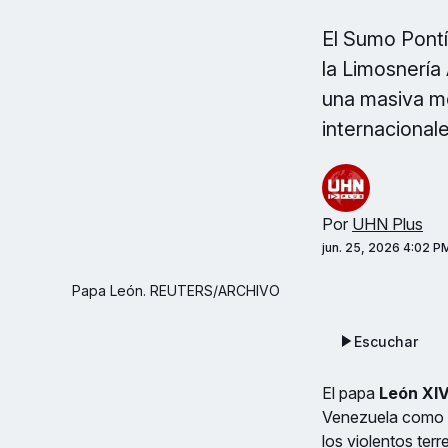
El Sumo Pontí
la Limosnería
una masiva mo
internacional
Por
UHN Plus
jun. 25, 2026 4:02 P
Papa León. REUTERS/ARCHIVO
Escuchar
El papa
León XI
Venezuela como u
los violentos ter