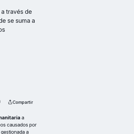
 a través de
ede se suma a
os
Compartir
anitaria
a
agos causados por
, gestionada a