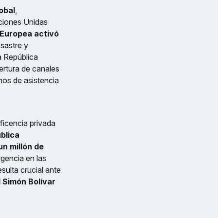
obal
,
ciones Unidas
 Europea activó
sastre y
la República
ertura de canales
mos de asistencia
eficencia privada
blica
un millón de
gencia en las
sulta crucial ante
l Simón Bolívar