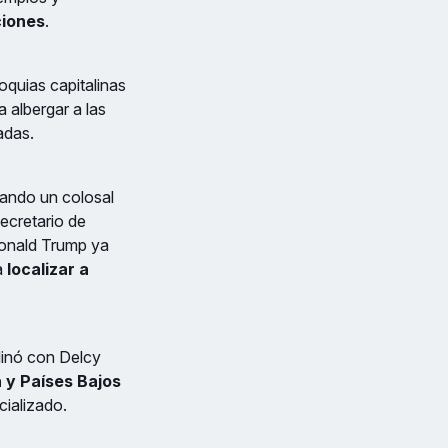
ciones
.
oquias capitalinas
 albergar a las
adas.
vando un colosal
 secretario de
 Donald Trump ya
a
localizar a
inó con Delcy
 y Países Bajos
cializado.