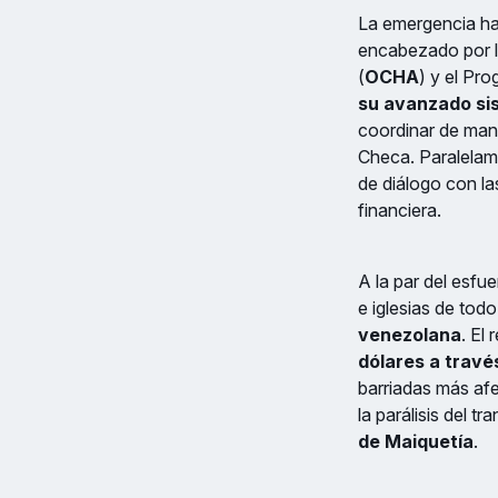
La emergencia ha
encabezado por l
(
OCHA
) y el Pr
su avanzado sis
coordinar de mane
Checa. Paralelam
de diálogo con la
financiera.
A la par del esfu
e iglesias de tod
venezolana
. El
dólares a travé
barriadas más afe
la parálisis del tr
de Maiquetía
.