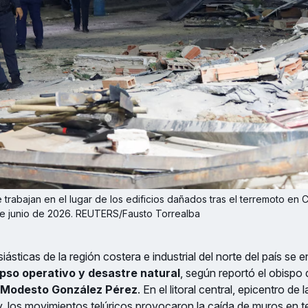
trabajan en el lugar de los edificios dañados tras el terremoto en C
de junio de 2026. REUTERS/Fausto Torrealba
iásticas de la región costera e industrial del norte del país se
pso operativo y desastre natural
, según reportó el obispo 
 Modesto González Pérez
. En el litoral central, epicentro de 
, los movimientos telúricos provocaron la caída de muros en 