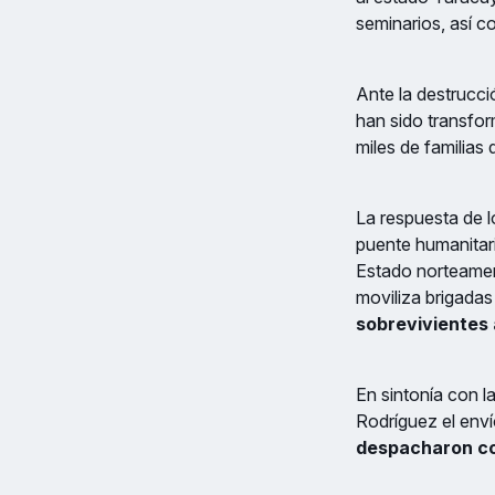
seminarios, así 
Ante la destrucci
han sido transfo
miles de familias 
La respuesta de l
puente humanitar
Estado norteame
moviliza brigadas
sobrevivientes
En sintonía con l
Rodríguez el env
despacharon co