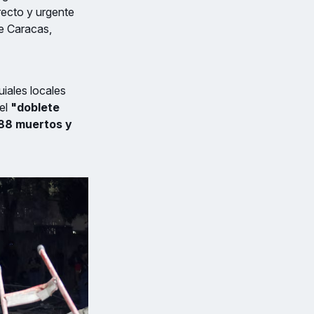
recto y urgente
de Caracas,
uiales locales
 el
"doblete
88 muertos y