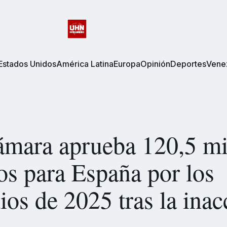
Estados Unidos
América Latina
Europa
Opinión
Deportes
Vene
mara aprueba 120,5 mi
os para España por los
ios de 2025 tras la inac