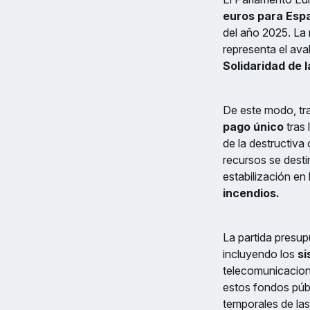
euros para Esp
del año 2025. La 
representa el ava
Solidaridad de 
De este modo, tras
pago único
tras 
de la destructiva
recursos se desti
estabilización en
incendios.
La partida presup
incluyendo los
si
telecomunicacio
estos fondos públ
temporales de las