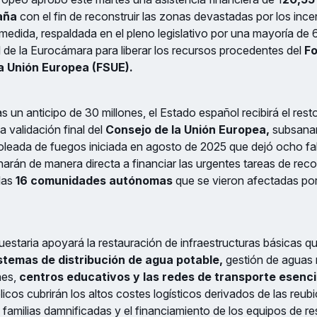
aña
con el fin de reconstruir las zonas devastadas por los ince
medida, respaldada en el pleno legislativo por una mayoría de
l de la Eurocámara para liberar los recursos procedentes del
F
la Unión Europea (FSUE).
 un anticipo de 30 millones, el Estado español recibirá el resto
la validación final del
Consejo de la Unión Europea,
subsanan
 oleada de fuegos iniciada en agosto de 2025 que dejó ocho fa
narán de manera directa a financiar las urgentes tareas de rec
 las
16 comunidades autónomas
que se vieron afectadas por
uestaria apoyará la restauración de infraestructuras básicas q
stemas de distribución de agua potable,
gestión de aguas 
nes,
centros educativos y las redes de transporte esenci
icos cubrirán los altos costes logísticos derivados de las reub
 familias damnificadas y el financiamiento de los equipos de r