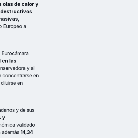
 olas de calor y
 destructivos
masivas,
to Europeo a
la Eurocámara
 en las
onservadora y al
en concentrarse en
diluirse en
adanos y de sus
s y
nómica validado
na además
14,34