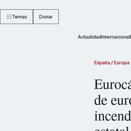
Temas
Donar
Actualidad
Internacional
España
/
Europa
Eurocá
de eur
incend
estatal