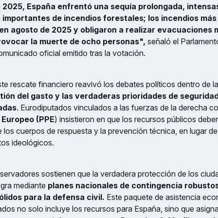
e 2025, España enfrentó una sequía prolongada, intensas
 importantes de incendios forestales; los incendios más
n agosto de 2025 y obligaron a realizar evacuaciones 
ovocar la muerte de ocho personas",
señaló el Parlamen
omunicado oficial emitido tras la votación.
te rescate financiero reavivó los debates políticos dentro de 
ión del gasto y las verdaderas prioridades de seguridad
adas
. Eurodiputados vinculados a las fuerzas de la derecha c
r Europeo (PPE
) insistieron en que los recursos públicos deb
e los cuerpos de respuesta y la prevención técnica, en lugar de 
os ideológicos.
servadores sostienen que la verdadera protección de los ciud
ogra mediante
planes nacionales de contingencia robusto
lidos para la defensa civil.
Este paquete de asistencia eco
ados no solo incluye los recursos para España, sino que asig