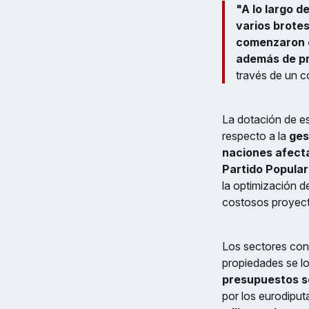
"A lo largo d
varios brotes
comenzaron e
además de pr
través de un c
La dotación de es
respecto a la
gest
naciones afect
Partido Popula
la optimización d
costosos proyect
Los sectores con
propiedades se l
presupuestos só
por los eurodiput