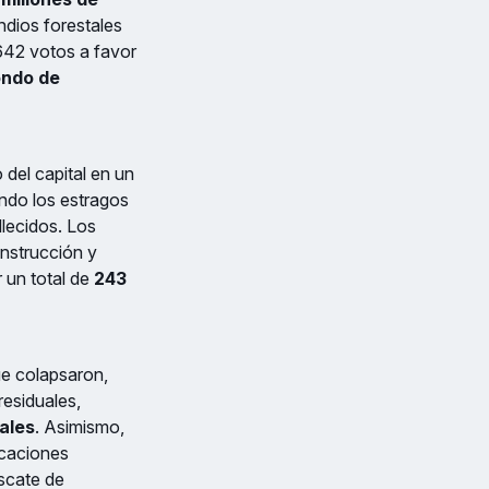
ndios forestales
 642 votos a favor
ondo de
 del capital en un
do los estragos
llecidos. Los
onstrucción y
 un total de
243
ue colapsaron,
residuales,
ales
. Asimismo,
icaciones
escate de