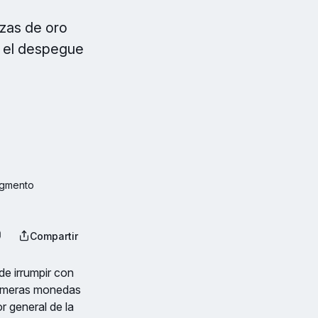
ezas de oro
te el despegue
egmento 
Compartir
e irrumpir con
primeras monedas
r general de la