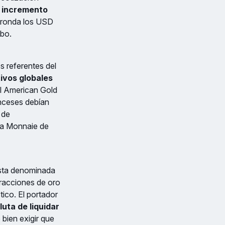
 incremento
e ronda los USD
obo.
s referentes del
ivos globales
el American Gold
nceses debían
 de
 la Monnaie de
ista denominada
 fracciones de oro
ico. El portador
luta de liquidar
 bien exigir que