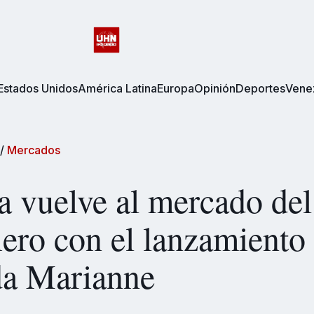
Estados Unidos
América Latina
Europa
Opinión
Deportes
Vene
/
Mercados
a vuelve al mercado del
iero con el lanzamiento 
a Marianne