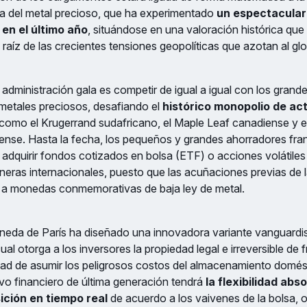
ria del metal precioso, que ha experimentado
un espectacular
 en el último año
, situándose en una valoración histórica qu
raíz de las crecientes tensiones geopolíticas que azotan al gl
 administración gala es competir de igual a igual con los grande
metales preciosos, desafiando el
histórico monopolio de act
como el Krugerrand sudafricano, el Maple Leaf canadiense y 
ense. Hasta la fecha, los pequeños y grandes ahorradores fra
adquirir fondos cotizados en bolsa (ETF) o acciones volátiles
neras internacionales, puesto que las acuñaciones previas de
an a monedas conmemorativas de baja ley de metal.
neda de París ha diseñado una innovadora variante vanguard
ual otorga a los inversores la propiedad legal e irreversible de
idad de asumir los peligrosos costos del almacenamiento domést
ivo financiero de última generación tendrá
la flexibilidad abso
ición en tiempo real
de acuerdo a los vaivenes de la bolsa, o