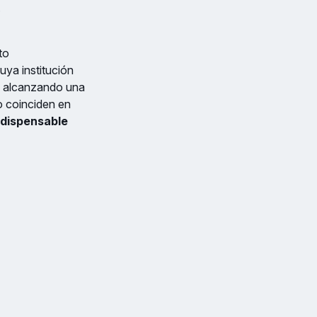
.
to
ya institución
, alcanzando una
o coinciden en
ndispensable