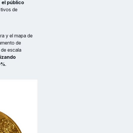
 el público
tivos de
ra y el mapa de
rumento de
 de escala
lizando
,9%
.