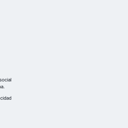
social
na.
acidad