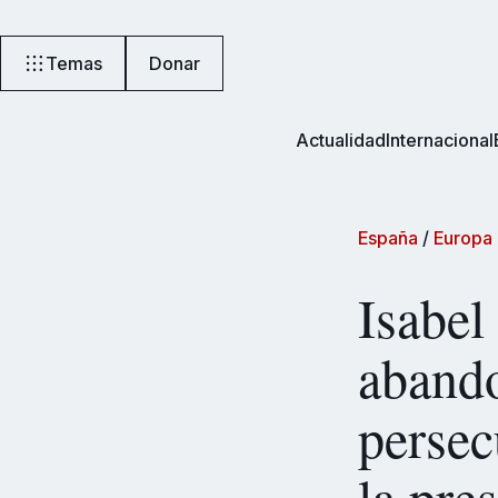
Temas
Donar
Actualidad
Internacional
España
/
Europa
Isabel
abando
persec
la pre