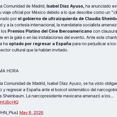
 la Comunidad de Madrid,
Isabel Díaz Ayuso,
ha anunciado est
 viaje oficial por México debido a lo que describe como un "c
erado por
el gobierno de ultraizquierda de Claudia Shein
ad y a la cortesía internacional, la mandataria socialista amenaz
 los
Premios Platino del Cine Iberoamericano
con clausurar
 en la gala o en las instalaciones del evento. Ante este chantaje
ña ha
optado por regresar a España
para no perjudicar a lo
sector cultural que la habían invitado.
TIMA HORA
la Comunidad de Madrid, Isabel Díaz Ayuso, se ha visto obliga
y regresar a España ante el boicot sistemático del narcogobi
ia Sheinbaum. La narcopresidente mexicana amenazó a los…
IUnfJBcHlQ
UHN_Plus)
May 8, 2026