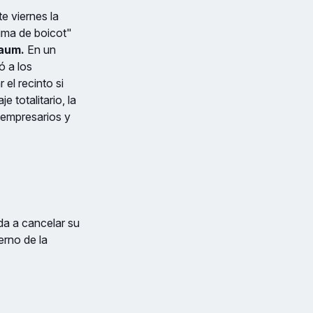
e viernes la
lima de boicot"
baum.
En un
ó a los
 el recinto si
 totalitario, la
s empresarios y
da a cancelar su
erno de la