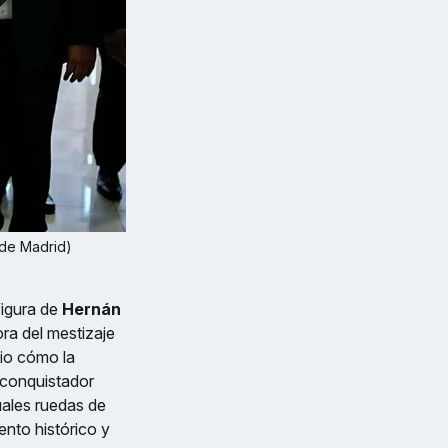
 de Madrid)
figura de
Hernán
ora del mestizaje
vio cómo la
 conquistador
uales ruedas de
nto histórico y