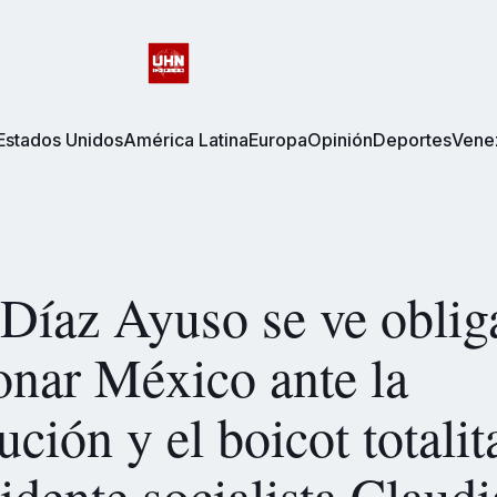
Estados Unidos
América Latina
Europa
Opinión
Deportes
Vene
 Díaz Ayuso se ve oblig
nar México ante la
ución y el boicot totalit
sidente socialista Claudi