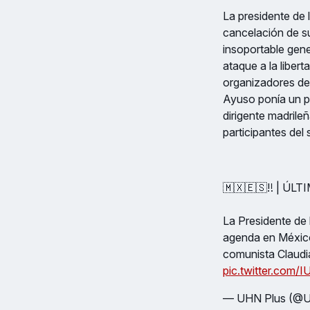
La presidente de
cancelación de su
insoportable gen
ataque a la libert
organizadores de
Ayuso ponía un pie
dirigente madrile
participantes del 
🇲🇽🇪🇸‼️ | ÚL
La Presidente de 
agenda en México 
comunista Claud
pic.twitter.com/
— UHN Plus (@