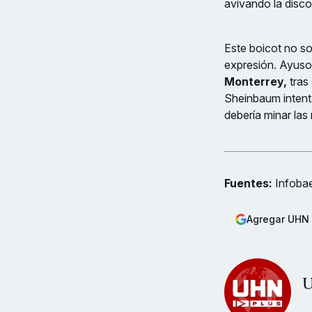
avivando la disco
Este boicot no so
expresión. Ayuso 
Monterrey,
tras
Sheinbaum intenta
debería minar la
Fuentes:
Infobae
Agregar UHN 
U