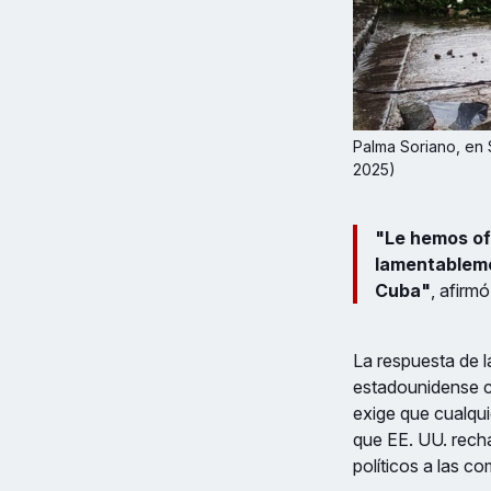
Palma Soriano, en 
2025) 
"Le hemos of
lamentableme
Cuba"
, afirm
La respuesta de l
estadounidense c
exige que cualqui
que EE. UU. recha
políticos a las c