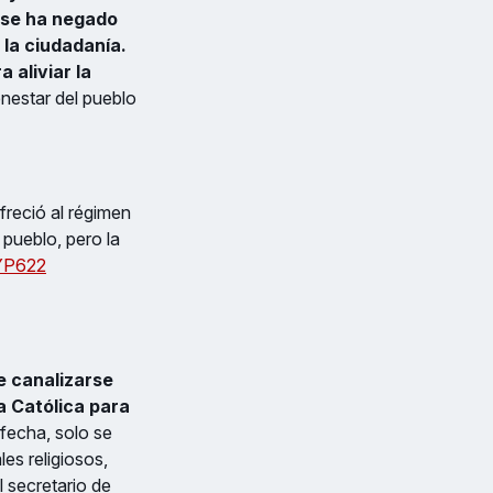
se ha negado
 la ciudadanía.
a aliviar la
enestar del pueblo
reció al régimen
pueblo, pero la
OYP622
e canalizarse
ia Católica para
 fecha, solo se
es religiosos,
l secretario de