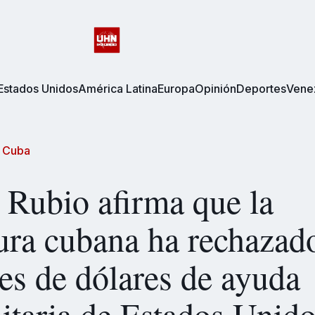
Estados Unidos
América Latina
Europa
Opinión
Deportes
Vene
/
Cuba
Rubio afirma que la
ura cubana ha rechazad
es de dólares de ayuda
taria de Estados Unid