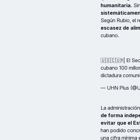
humanitaria.
Si
sistemáticament
Según Rubio, el
escasez de alim
cubano.
🇺🇸🇨🇺‼️| El S
cubano 100 millon
dictadura comunis
— UHN Plus (@
La administración
de forma indep
evitar que el E
han podido concre
una cifra mínima 