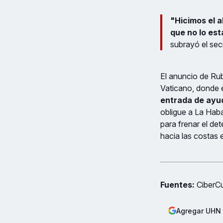
"Hicimos el a
que no lo est
subrayó el sec
El anuncio de Rub
Vaticano, donde 
entrada de ayud
obligue a La Haba
para frenar el de
hacia las costas
Fuentes:
CiberCu
Agregar UHN 