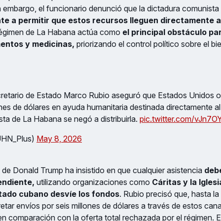
n embargo, el funcionario denunció que la dictadura comunista
e a permitir que estos recursos lleguen directamente a
 régimen de La Habana actúa como
el principal obstáculo par
entos y medicinas,
priorizando el control político sobre el bi
ecretario de Estado Marco Rubio aseguró que Estados Unidos of
es de dólares en ayuda humanitaria destinada directamente al 
ta de La Habana se negó a distribuirla.
pic.twitter.com/vJn7
UHN_Plus)
May 8, 2026
 de Donald Trump ha insistido en que cualquier asistencia
deb
endiente,
utilizando organizaciones como
Cáritas y la Igles
stado cubano desvíe los fondos
. Rubio precisó que, hasta la
tar envíos por seis millones de dólares a través de estos canal
en comparación con la oferta total rechazada por el régimen. E