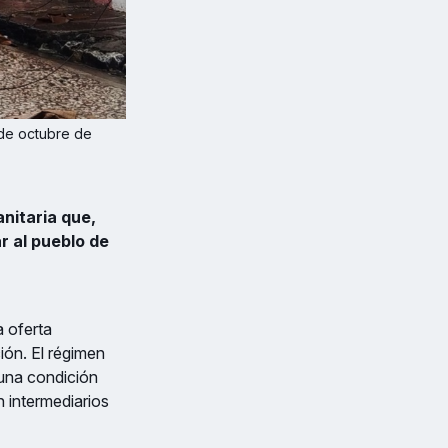
de octubre de 
nitaria que,
r al pueblo de
a oferta
ón. El régimen
 una condición
n intermediarios