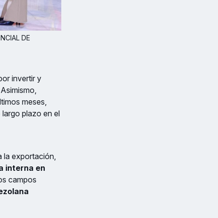
NCIAL DE 
r invertir y
. Asimismo,
últimos meses,
largo plazo en el
 la exportación,
a interna en
los campos
nezolana