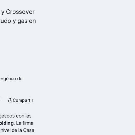
 y Crossover
rudo y gas en
ergético de 
Compartir
géticos con las
olding
. La firma
nivel de la Casa