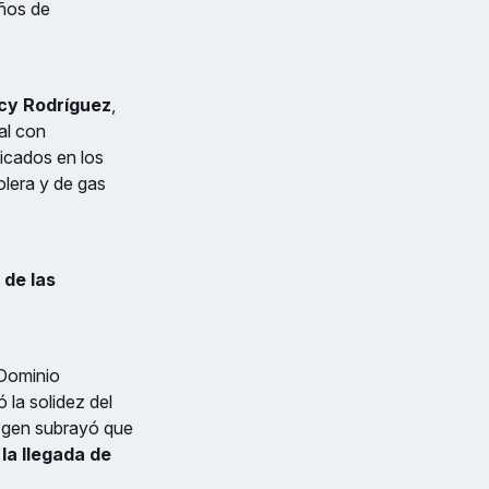
años de
cy Rodríguez
,
al con
icados en los
olera y de gas
 de las
 Dominio
ó la solidez del
Agen subrayó que
la llegada de