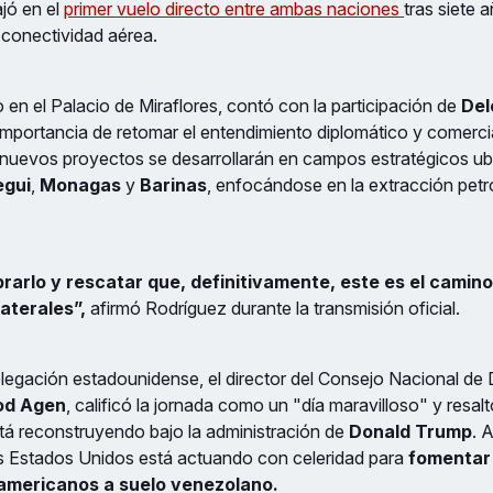
ajó en el
primer vuelo directo entre ambas naciones
tras siete 
a conectividad aérea.
o en el Palacio de Miraflores, contó con la participación de
Del
importancia de retomar el entendimiento diplomático y comerci
nuevos proyectos se desarrollarán en campos estratégicos ub
egui
,
Monagas
y
Barinas
, enfocándose en la extracción petr
rarlo y rescatar que, definitivamente, este es el camino
laterales”,
afirmó Rodríguez durante la transmisión oficial.
elegación estadounidense, el director del Consejo Nacional de
od Agen
, calificó la jornada como un "día maravilloso" y resalt
tá reconstruyendo bajo la administración de
Donald Trump
. 
os Estados Unidos está actuando con celeridad para
fomentar 
eamericanos a suelo venezolano.