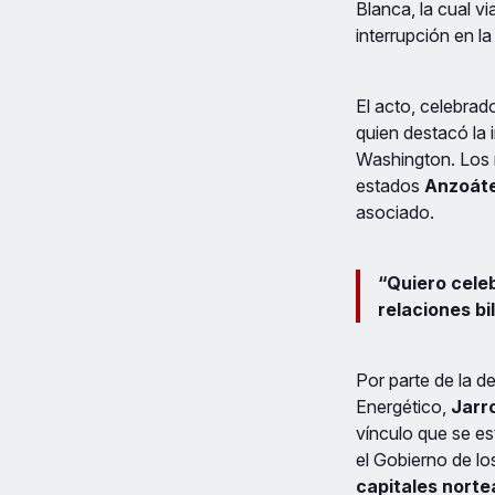
Blanca, la cual vi
interrupción en l
El acto, celebrad
quien destacó la 
Washington. Los 
estados
Anzoát
asociado.
“Quiero celeb
relaciones bi
Por parte de la d
Energético,
Jarr
vínculo que se es
el Gobierno de l
capitales nort