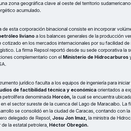
o, una zona geográfica clave al oeste del territorio sudamerica
ergético acumulado.
a de esta corporación binacional consiste en incorporar volú
petróleo liviano
a los balances generales de la producción ve
 cotizado en los mercados internacionales por su facilidad de
ístico. La firma Repsol reportó desde su sede corporativa la s
ciones complementario con el
Ministerio de Hidrocarburos
y
SA.
rumento jurídico faculta a los equipos de ingeniería para inicia
udios de factibilidad técnica y económica
orientados a ex
a petrolífera denominada
Horcón,
la cual se encuentra ubicad
en el sector sureste de la cuenca del Lago de Maracaibo.
La f
rrollo se consolidó en la ciudad de Caracas, contando con la 
ejero delegado de Repsol,
Josu Jon Imaz,
la ministra de Hidro
lar de la estatal petrolera,
Héctor Obregón.