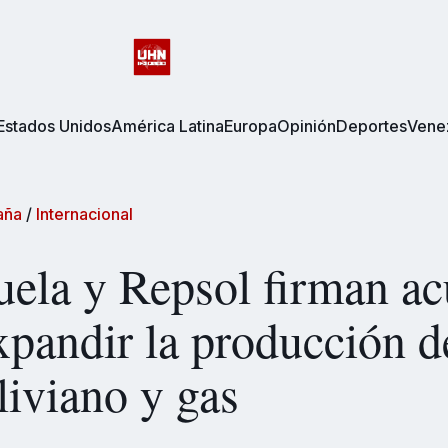
Estados Unidos
América Latina
Europa
Opinión
Deportes
Vene
aña
/
Internacional
ela y Repsol firman a
xpandir la producción d
liviano y gas