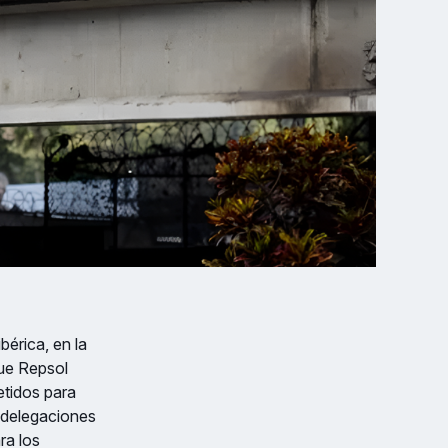
bérica, en la
que Repsol
etidos para
s delegaciones
ra los