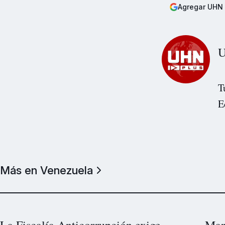
Agregar UHN 
U
T
E
Más en Venezuela
La Fiscalía Anticorrupción exige
Marc