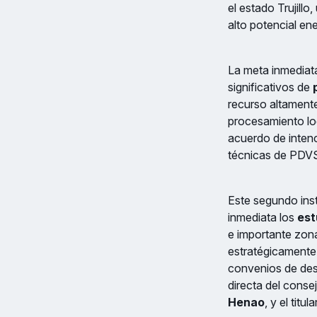
el estado Trujill
alto potencial en
La meta inmediat
significativos de
recurso altamente
procesamiento log
acuerdo de inten
técnicas de PDV
Este segundo inst
inmediata los
est
e importante zon
estratégicamente 
convenios de desa
directa del cons
Henao
, y el titu