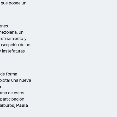
no que posee un
menes
nezolana, un
 refinamiento y
uscripción de un
 las jefaturas
r de forma
plotar una nueva
a
irma de estos
participación
carburos,
Paula