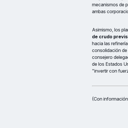
mecanismos de pa
ambas corporaci
Asimismo, los pla
de crudo previ
hacia las refiner
consolidación de
consejero delega
de los Estados U
"invertir con fue
(Con información