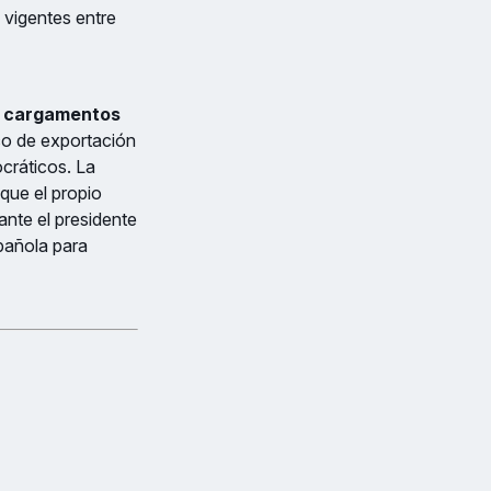
vigentes entre
e
cargamentos
ico de exportación
ocráticos. La
que el propio
nte el presidente
spañola para