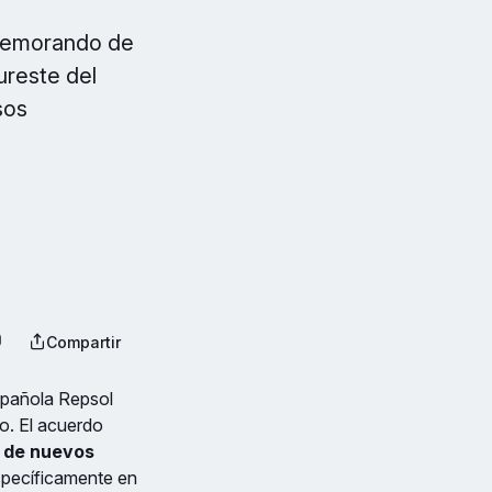
 memorando de
ureste del
sos
Compartir
española Repsol
o. El acuerdo
o de nuevos
specíficamente en