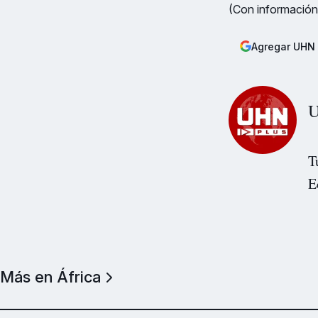
(Con información
Agregar UHN 
U
T
E
Más en África