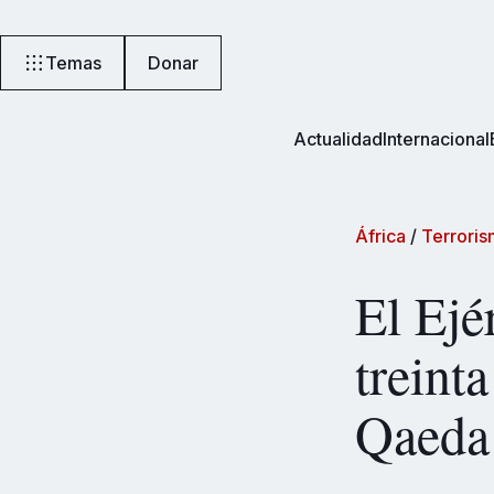
Temas
Donar
Actualidad
Internacional
África
/
Terrori
El Ejé
treint
Qaeda 