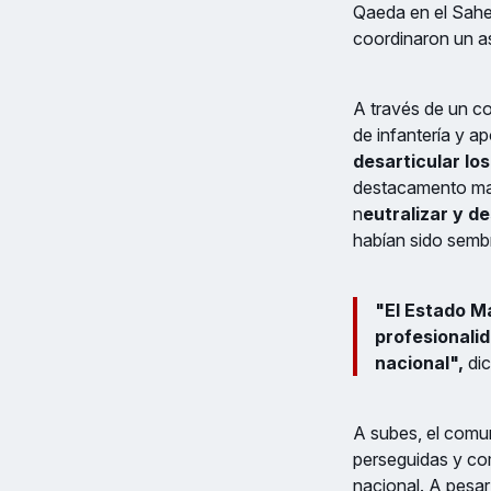
Qaeda en el Sahel
coordinaron un as
A través de un co
de infantería y a
desarticular lo
destacamento mal
n
eutralizar y d
habían sido semb
"El Estado Ma
profesionalid
nacional",
dic
A subes, el comun
perseguidas y comb
nacional.
A pesar