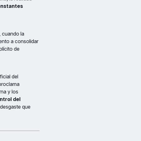
onstantes
, cuando la
ento a consolidar
lícito de
icial del
 proclama
rna y los
trol del
e desgaste que