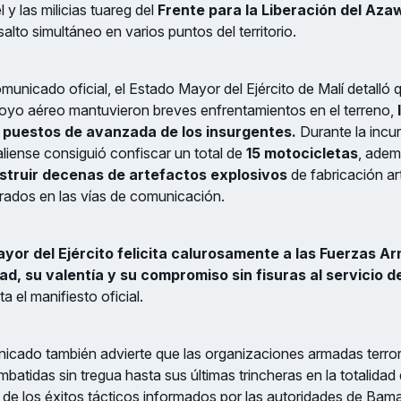
 y las milicias tuareg del
Frente para la Liberación del Aza
alto simultáneo en varios puntos del territorio.
municado oficial, el Estado Mayor del Ejército de Malí detalló 
poyo aéreo mantuvieron breves enfrentamientos en el terreno,
s puestos de avanzada de los insurgentes.
Durante la incur
iense consiguió confiscar un total de
15 motocicletas
, adem
estruir decenas de artefactos explosivos
de fabricación ar
rados en las vías de comunicación.
yor del Ejército felicita calurosamente a las Fuerzas A
ad, su valentía y su compromiso sin fisuras al servicio d
ta el manifiesto oficial.
icado también advierte que las organizaciones armadas terror
atidas sin tregua hasta sus últimas trincheras en la totalidad d
 de los éxitos tácticos informados por las autoridades de Bamak