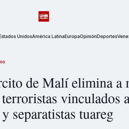
Estados Unidos
América Latina
Europa
Opinión
Deportes
Vene
smo
rcito de Malí elimina a
a terroristas vinculados 
y separatistas tuareg