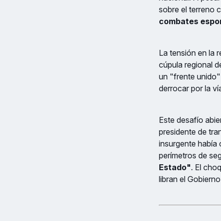
sobre el terreno 
combates espo
La tensión en la 
cúpula regional 
un "frente unido"
derrocar por la ví
Este desafío abier
presidente de tran
insurgente había 
perímetros de se
Estado"
. El cho
libran el Gobierno