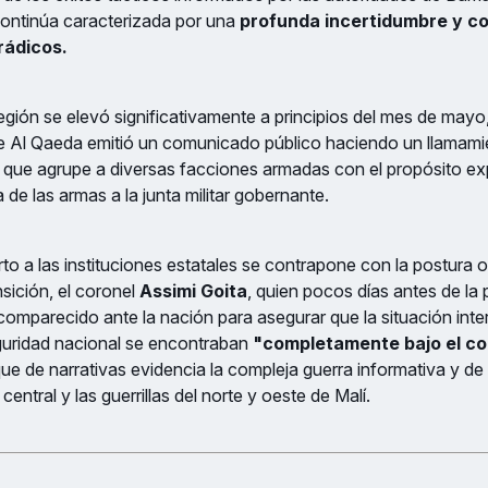
continúa caracterizada por una
profunda incertidumbre y c
rádicos.
región se elevó significativamente a principios del mes de mayo
de Al Qaeda emitió un comunicado público haciendo un llamami
 que agrupe a diversas facciones armadas con el propósito exp
a de las armas a la junta militar gobernante.
to a las instituciones estatales se contrapone con la postura of
sición, el coronel
Assimi Goita
, quien pocos días antes de la
comparecido ante la nación para asegurar que la situación inte
guridad nacional se encontraban
"completamente bajo el con
que de narrativas evidencia la compleja guerra informativa y d
 central y las guerrillas del norte y oeste de Malí.