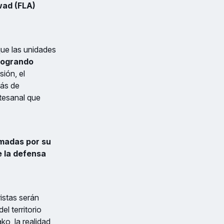
wad (FLA)
que las unidades
logrando
sión, el
ás de
tesanal que
rmadas por su
e la defensa
istas serán
el territorio
o, la realidad