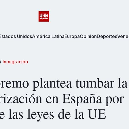
Estados Unidos
América Latina
Europa
Opinión
Deportes
Vene
/
Inmigración
remo plantea tumbar la
rización en España por
se las leyes de la UE