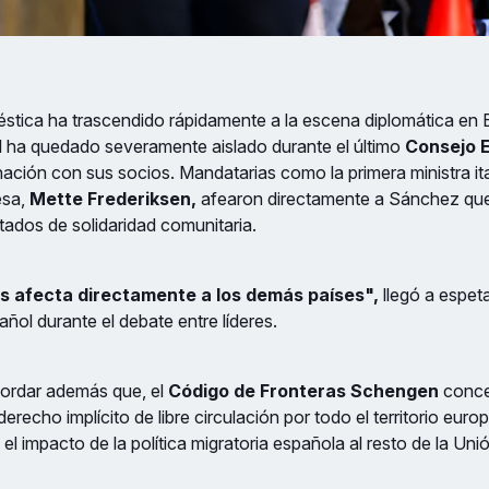
stica ha trascendido rápidamente a la escena diplomática en B
l ha quedado severamente aislado durante el último
Consejo 
inación con sus socios. Mandatarias como la primera ministra it
esa,
Mette Frederiksen,
afearon directamente a Sánchez qu
atados de solidaridad comunitaria.
s afecta directamente a los demás países",
llegó a espeta
ñol durante el debate entre líderes.
cordar además que, el
Código de Fronteras Schengen
conce
erecho implícito de libre circulación por todo el territorio eur
l impacto de la política migratoria española al resto de la Un