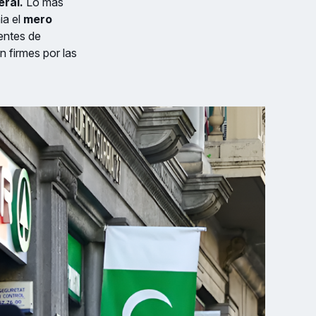
eral.
Lo más
ia el
mero
entes de
n firmes por las