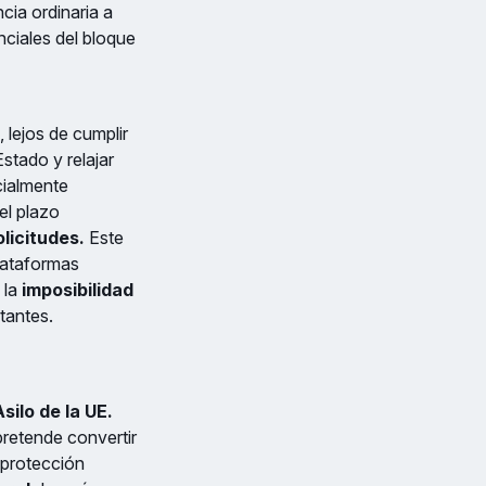
cia ordinaria a
ciales del bloque
 lejos de cumplir
stado y relajar
cialmente
del plazo
licitudes.
Este
lataformas
 la
imposibilidad
itantes.
ilo de la UE.
retende convertir
 protección