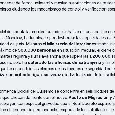
ceder de forma unilateral y masiva autorizaciones de residen
jeros eludiendo los mecanismos de control y verificación esen
icial desmonta la arquitectura administrativa de una medida que,
e la Moncloa, ha terminado por desbordar las capacidades del E
uridad del país. Mientras el
Ministerio del Interior
estimaba ini
máximo de
500.000 personas
en situación irregular, el cierre 
martes registra ya una avalancha que supera las
1.200.000 so
ase no solo ha
saturado las oficinas de Extranjería
y las p
 que ha encendido las alarmas de las fuerzas de seguridad ante
izar un cribado riguroso
, veraz e individualizado de los solic
eprimenda judicial del Supremo se concentra en seis bloques de
es que chocan de frente con el nuevo
Pacto de Migración y As
subrayan con especial gravedad que el Real Decreto español p
ca el derecho de permanencia temporal de los solicitantes de