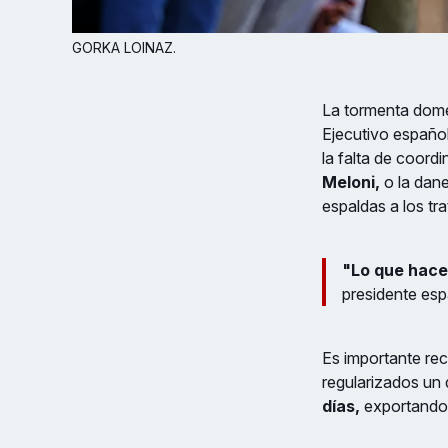
GORKA LOINAZ.
La tormenta domé
Ejecutivo españo
la falta de coord
Meloni,
o la dan
espaldas a los tr
"Lo que hace
presidente espa
Es importante re
regularizados un d
días,
exportando e