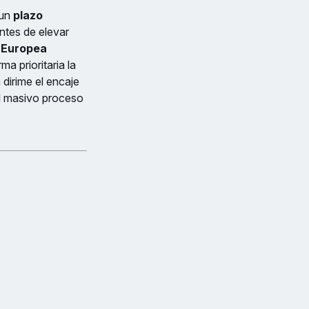
 un
plazo
ntes de elevar
n Europea
a prioritaria la
 dirime el encaje
el masivo proceso