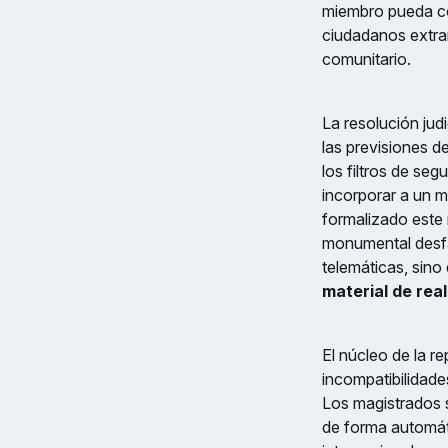
miembro pueda con
ciudadanos extran
comunitario.
La resolución jud
las previsiones d
los filtros de seg
incorporar a un 
formalizado este 
monumental desf
telemáticas, sino
material de real
El núcleo de la r
incompatibilidad
Los magistrados 
de forma automáti