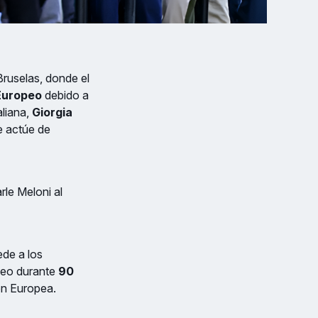
ruselas, donde el
Europeo
debido a
aliana,
Giorgia
e actúe de
rle Meloni al
de a los
opeo durante
90
ión Europea.