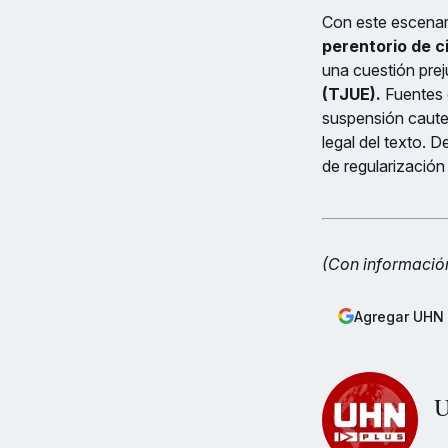
Con este escenar
perentorio de c
una cuestión preju
(TJUE).
Fuentes d
suspensión cautel
legal del texto. 
de regularizació
(Con informació
Agregar UHN 
U