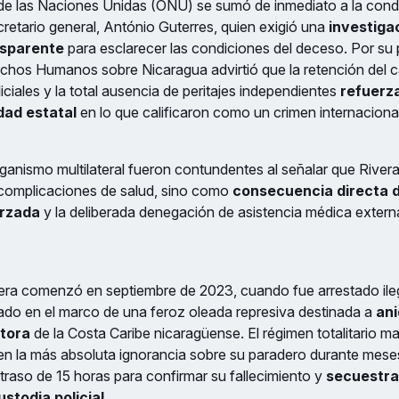
de las Naciones Unidas (ONU) se sumó de inmediato a la cond
cretario general, António Guterres, quien exigió una
investiga
nsparente
para esclarecer las condiciones del deceso. Por su 
chos Humanos sobre Nicaragua advirtió que la retención del c
iciales y la total ausencia de peritajes independientes
refuerz
dad estatal
en lo que calificaron como un crimen internacional
organismo multilateral fueron contundentes al señalar que River
complicaciones de salud, sino como
consecuencia directa d
orzada
y la deliberada denegación de asistencia médica externa
vera comenzó en septiembre de 2023, cuando fue arrestado ile
ado en el marco de una feroz oleada represiva destinada a
ani
itora
de la Costa Caribe nicaragüense. El régimen totalitario ma
a en la más absoluta ignorancia sobre su paradero durante mese
etraso de 15 horas para confirmar su fallecimiento y
secuestra
stodia policial
.