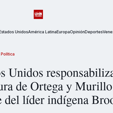
Estados Unidos
América Latina
Europa
Opinión
Deportes
Vene
/
Política
s Unidos responsabiliza
ura de Ortega y Murillo
 del líder indígena Bro