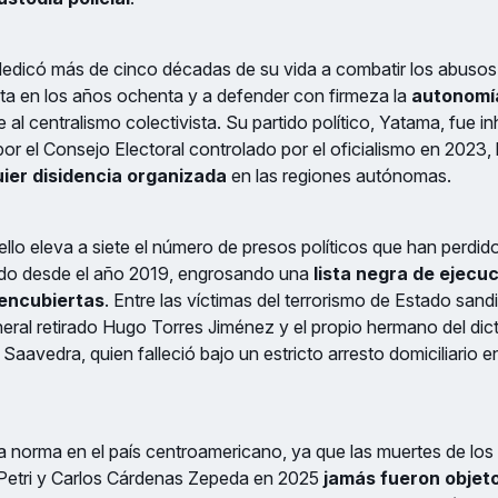
dedicó más de cinco décadas de su vida a combatir los abusos 
ta en los años ochenta y a defender con firmeza la
autonomía
e al centralismo colectivista. Su partido político, Yatama, fue in
 por el Consejo Electoral controlado por el oficialismo en 202
ier disidencia organizada
en las regiones autónomas.
llo eleva a siete el número de presos políticos que han perdido 
ado desde el año 2019, engrosando una
lista negra de ejecu
 encubiertas
. Entre las víctimas del terrorismo de Estado sandi
eral retirado Hugo Torres Jiménez y el propio hermano del dict
aavedra, quien falleció bajo un estricto arresto domiciliario 
a norma en el país centroamericano, ya que las muertes de los
Petri y Carlos Cárdenas Zepeda en 2025
jamás fueron objet