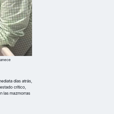
manece 
ediata días atrás,
estado crítico,
n las mazmorras