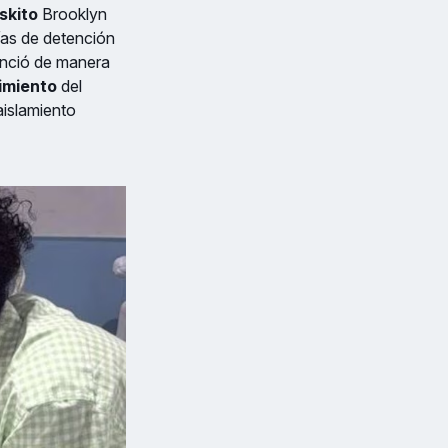
skito
Brooklyn
ías de detención
unció de manera
cimiento
del
aislamiento