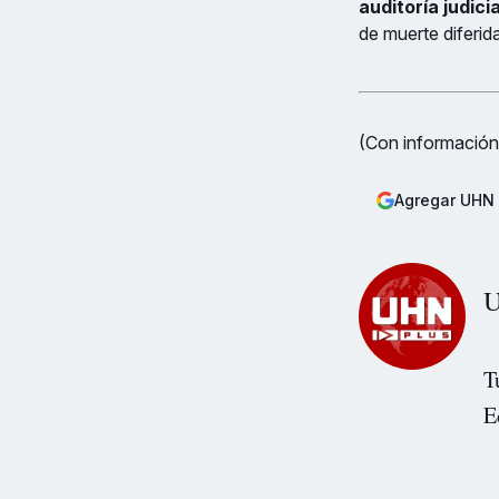
auditoría judicia
de muerte diferida
(Con información
Agregar UHN 
U
T
E