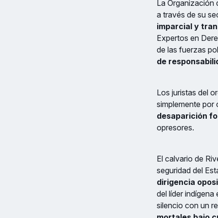
La Organización 
a través de su se
imparcial y tra
Expertos en Dere
de las fuerzas pol
de responsabili
Los juristas del 
simplemente por 
desaparición f
opresores.
El calvario de Ri
seguridad del Est
dirigencia opos
del líder indígen
silencio con un r
mortales bajo cu