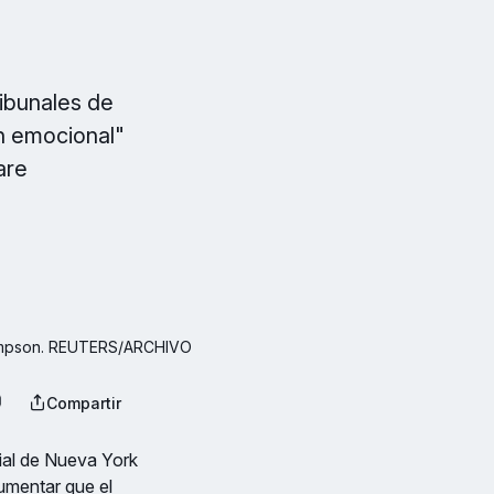
ibunales de
n emocional"
are
Thompson. REUTERS/ARCHIVO
Compartir
cial de Nueva York
umentar que el