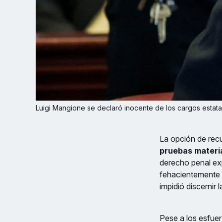
Luigi Mangione se declaró inocente de los cargos estat
La opción de recu
pruebas materia
derecho penal exp
fehacientemente q
impidió discernir 
Pese a los esfuerz