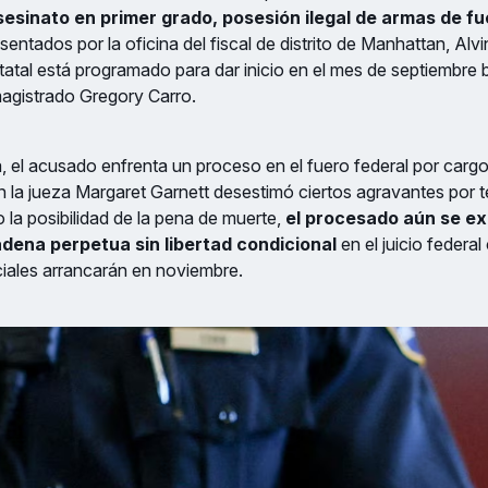
sesinato en primer grado, posesión ilegal de armas de f
sentados por la oficina del fiscal de distrito de Manhattan, Alvin
statal está programado para dar inicio en el mes de septiembre b
agistrado Gregory Carro.
, el acusado enfrenta un proceso en el fuero federal por car
bien la jueza Margaret Garnett desestimó ciertos agravantes por
o la posibilidad de la pena de muerte,
el procesado aún se e
dena perpetua sin libertad condicional
en el juicio federa
ciales arrancarán en noviembre.