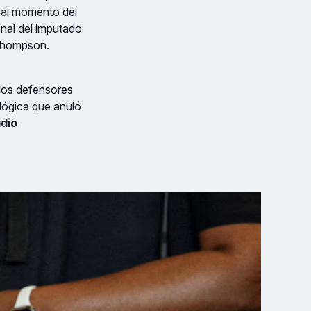
al momento del
enal del imputado
 Thompson.
ados defensores
lógica que anuló
idio