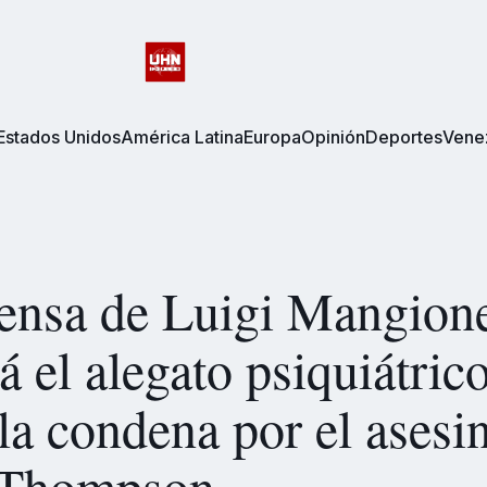
Estados Unidos
América Latina
Europa
Opinión
Deportes
Vene
ensa de Luigi Mangion
á el alegato psiquiátric
 la condena por el asesi
 Thompson