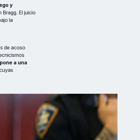
uego y
 Bragg. El juicio
ajo la
gos de acoso
 tecnicismos
xpone a una
l cuyas