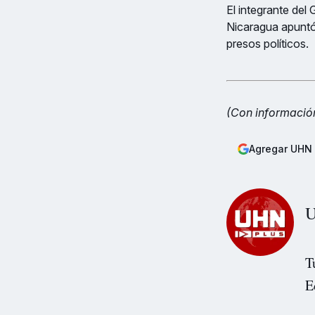
El integrante de
Nicaragua apuntó l
presos políticos.
(Con informació
Agregar UHN 
U
T
E