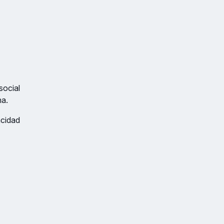
social
na.
acidad