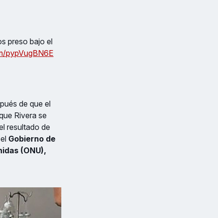
os preso bajo el
com/pypVugBN6E
pués de que el
 que Rivera se
l resultado de
 el
Gobierno de
nidas (ONU),