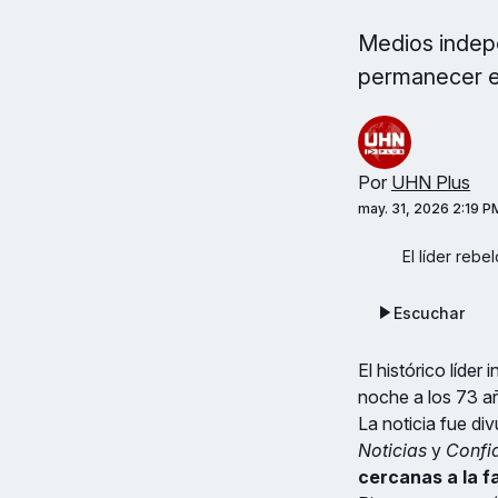
Medios indepe
permanecer e
Por
UHN Plus
may. 31, 2026 2:19 P
El líder rebe
Escuchar
El histórico líder
noche a los 73 añ
La noticia fue di
Noticias
y
Confi
cercanas a la fa