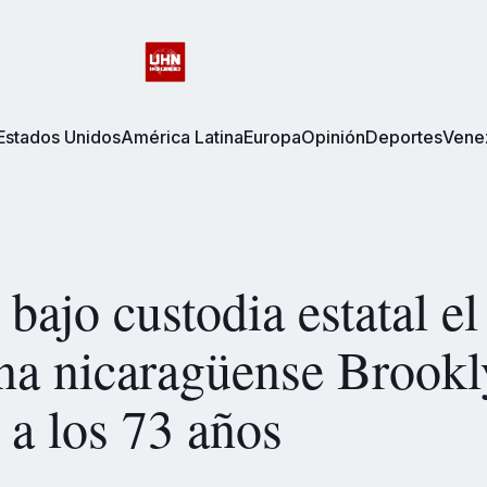
Estados Unidos
América Latina
Europa
Opinión
Deportes
Vene
bajo custodia estatal el 
na nicaragüense Brook
 a los 73 años