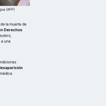
agua (AFP)
 de la muerte de
en Derechos
uters,
e a una
ondiciones
desaparición
 médica
.