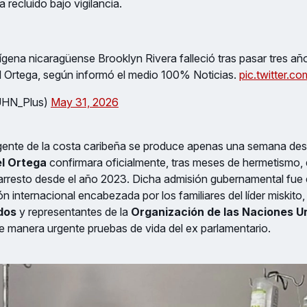
 recluido bajo vigilancia.
indígena nicaragüense Brooklyn Rivera falleció tras pasar tres añ
l Ortega, según informó el medio 100% Noticias.
pic.twitter.
UHN_Plus)
May 31, 2026
rigente de la costa caribeña se produce apenas una semana des
l Ortega
confirmara oficialmente, tras meses de hermetismo,
arresto desde el año 2023. Dicha admisión gubernamental fue e
n internacional encabezada por los familiares del líder miskito,
idos
y representantes de la
Organización de las Naciones U
e manera urgente pruebas de vida del ex parlamentario.