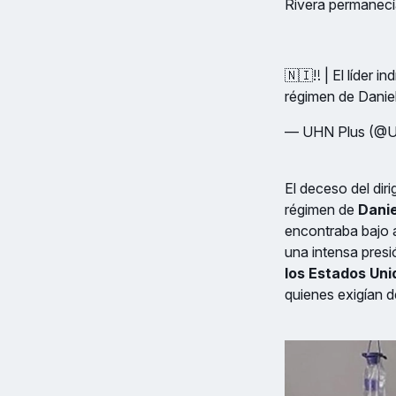
Rivera permanecía
🇳🇮‼️ | El líder 
régimen de Danie
— UHN Plus (@
El deceso del di
régimen de
Danie
encontraba bajo 
una intensa presió
los Estados Un
quienes exigían d