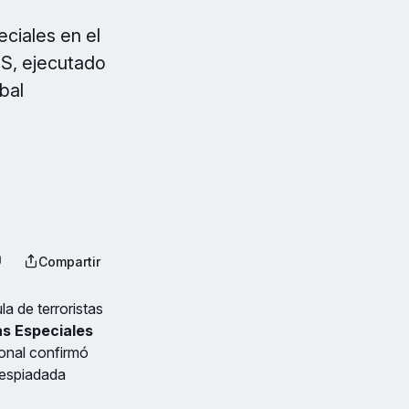
ciales en el
IS, ejecutado
bal
Compartir
la de terroristas
as Especiales
ional confirmó
despiadada