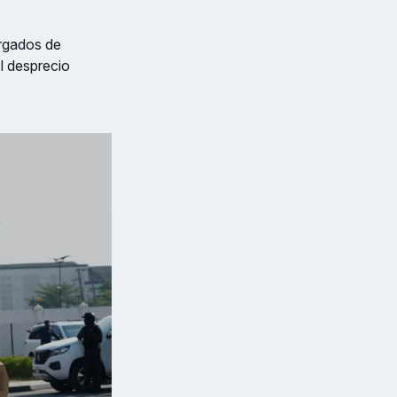
argados de
el desprecio