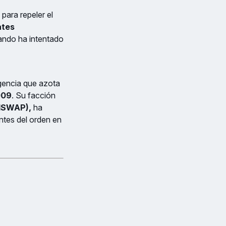
para repeler el
ates
mando ha intentado
rgencia que azota
009
. Su facción
(ISWAP),
ha
ntes del orden en