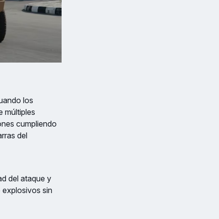
uando los
 múltiples
iones cumpliendo
rras del
ad del ataque y
 explosivos sin