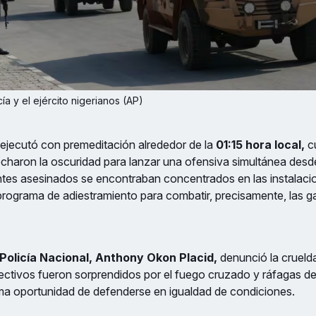
cía y el ejército nigerianos (AP)
e ejecutó con premeditación alrededor de la
01:15 hora local,
c
echaron la oscuridad para lanzar una ofensiva simultánea desde
ntes asesinados se encontraban concentrados en las instalac
rograma de adiestramiento para combatir, precisamente, las ga
Policía Nacional, Anthony Okon Placid,
denunció la crueld
fectivos fueron sorprendidos por el fuego cruzado y ráfagas de
ima oportunidad de defenderse en igualdad de condiciones.