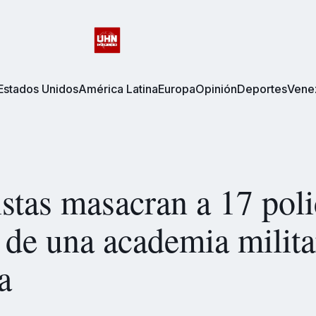
Estados Unidos
América Latina
Europa
Opinión
Deportes
Vene
stas masacran a 17 poli
 de una academia milita
a