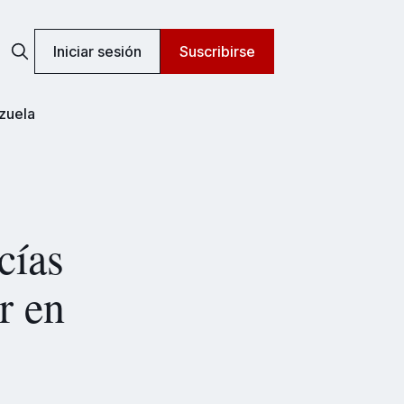
Iniciar sesión
Suscribirse
zuela
cías
r en