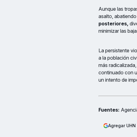
Aunque las tropas
asalto, abatiend
posteriores,
dive
minimizar las baj
La persistente vi
a la población civ
más radicalizada, 
continuado con un
un intento de imp
Fuentes:
Agencia
Agregar UHN 