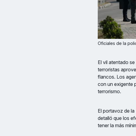
Oficiales de la poli
El vil atentado s
terroristas aprov
flancos. Los age
con un exigente p
terrorismo.
El portavoz de la
detalló que los e
tener la más mín