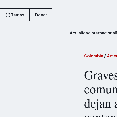
Temas
Donar
Actualidad
Internacional
Colombia
/
Amér
Graves
comun
dejan 
centen