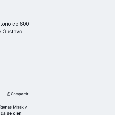
itorio de 800
de Gustavo
Compartir
dígenas Misak y
rca de cien