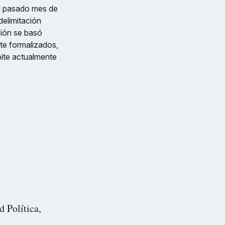
el pasado mes de
delimitación
ución se basó
nte formalizados,
bite actualmente
d Política,