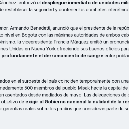
ánchez, autorizó el
despliegue inmediato de unidades mili
de restablecer la seguridad y contener los combates interétnico
nterior, Armando Benedetti, anunció que el presidente de la rep
to nivel en Bogotá con las máximas autoridades de ambos cabi
simismo, la vicepresidenta Francia Márquez emitió un pronunci
ones Unidas en Nueva York ofreciendo sus buenos oficios para
 profundamente el derramamiento de sangre
entre poblac
dos en el suroeste del país coinciden temporalmente con una
adamente 500 miembros del pueblo Misak hacia la capital de l
n asentados desde mediados de mayo. Las delegaciones de
 objetivo de
exigir al Gobierno nacional la nulidad de la r
r garantías reales sobre los predios que consideran parte de s