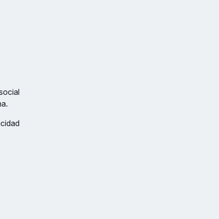
social
na.
acidad