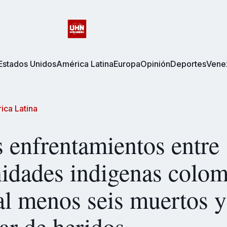
Estados Unidos
América Latina
Europa
Opinión
Deportes
Vene
ica Latina
 enfrentamientos entre
idades indigenas colom
al menos seis muertos y
ar de heridos