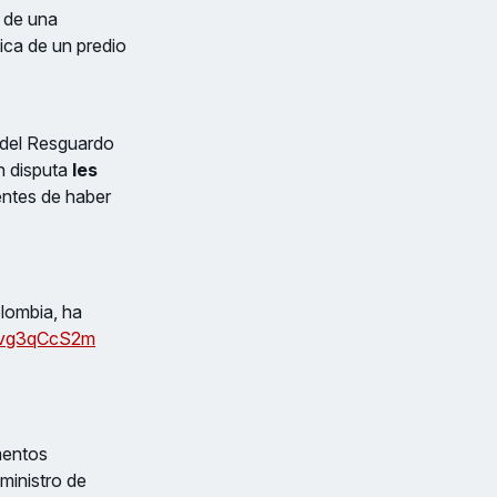
z de una
dica de un predio
s del Resguardo
n disputa
les
ntes de haber
olombia, ha
/4vg3qCcS2m
mentos
ministro de