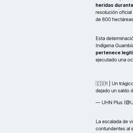
heridas durante
resolución oficial
de 800 hectáreas
Esta determinació
Indígena Guambía
pertenece legí
ejecutado una ocu
🇨🇴‼️ | Un trági
dejado un saldo 
— UHN Plus (@
La escalada de vi
contundentes al e