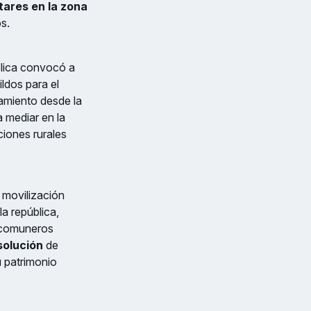
tares en la zona
s.
ública convocó a
ldos para el
amiento desde la
 mediar en la
iones rurales
 movilización
a república,
 comuneros
esolución
de
u patrimonio