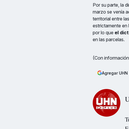
Por su parte, la 
marzo se venía ad
territorial entre 
estrictamente en 
por lo que
el dic
en las parcelas.
(Con información
Agregar UHN 
U
T
E