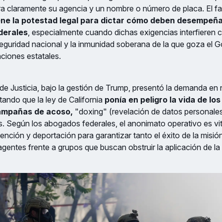
ra claramente su agencia y un nombre o número de placa. El fa
ene la potestad legal para dictar cómo deben desempeña
derales
, especialmente cuando dichas exigencias interfieren c
guridad nacional y la inmunidad soberana de la que goza el G
aciones estatales.
de Justicia, bajo la gestión de Trump, presentó la demanda en
ando que la ley de California
ponía en peligro la vida de los 
ampañas de acoso,
"doxing" (revelación de datos personales
as. Según los abogados federales, el anonimato operativo es vit
ención y deportación para garantizar tanto el éxito de la misi
agentes frente a grupos que buscan obstruir la aplicación de la 