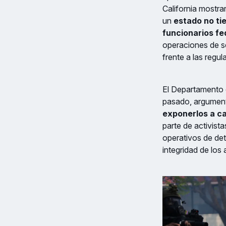
California mostra
un
estado no ti
funcionarios fe
operaciones de se
frente a las regul
El Departamento 
pasado, argument
exponerlos a c
parte de activist
operativos de det
integridad de los 