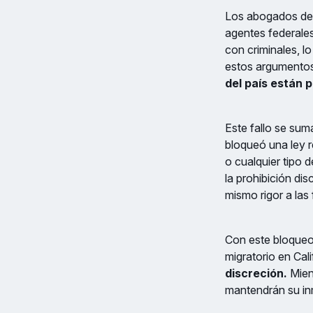
Los abogados de C
agentes federales
con criminales, l
estos argumentos
del país están 
Este fallo se suma
bloqueó una ley 
o cualquier tipo 
la prohibición di
mismo rigor a las
Con este bloqueo 
migratorio en Cal
discreción.
Mient
mantendrán su inm