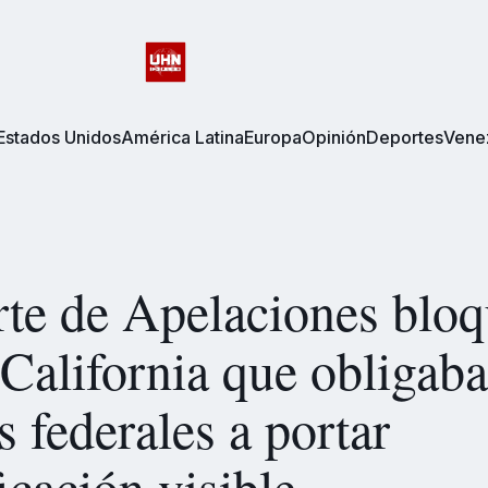
Estados Unidos
América Latina
Europa
Opinión
Deportes
Vene
te de Apelaciones bloq
 California que obligaba
s federales a portar
ficación visible