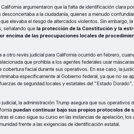
alifornia argumentaron que la falta de identificación clara por
 desconcertaba a la ciudadanía, quienes a menudo confundían 
o que elevaba el riesgo de altercados violentos. Sin embargo, l
, señalando que
la protección de la Constitución y la est
por encima de las preocupaciones locales de procedimient
 a otro revés judicial para California ocurrido en febrero, cuan
relacionada que prohibía a los agentes federales usar máscar
de cobertura facial durante sus operativos. En ese caso, la just
scriminaba específicamente al Gobierno federal, ya que no se ap
 fuerzas de seguridad locales y estatales del "Estado Dorado".
judicial, la administración Trump asegura que sus operativos d
ifornia
puedan continuar bajo sus propios protocolos de 
ras el caso sigue su curso en las instancias de apelación, los
unidad frente a las exigencias de identificación estatal.