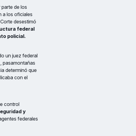
 parte de los
a los oficiales
a Corte desestimó
ructura federal
o policial.
do un juez federal
as, pasamontañas
icia determinó que
licaba con el
e control
seguridad y
 agentes federales