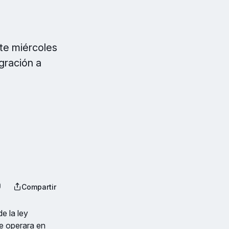
ste miércoles
gración a
Compartir
e la ley
ue operara en